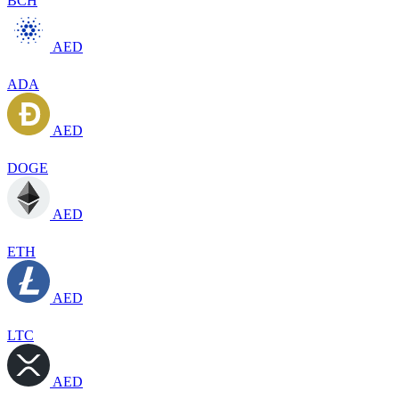
BCH
AED
ADA
AED
DOGE
AED
ETH
AED
LTC
AED