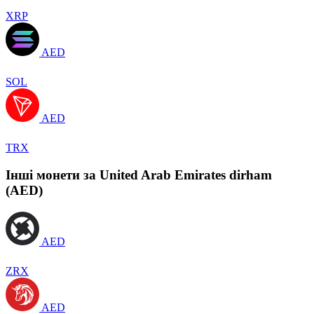
XRP
AED
SOL
AED
TRX
Інші монети за United Arab Emirates dirham
(AED)
AED
ZRX
AED