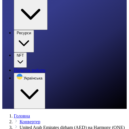
Ресурси
NFT
Початок роботи
Українська
Головна
Конвертер
United Arab Emirates dirham (AED) на Harmony (ONE)