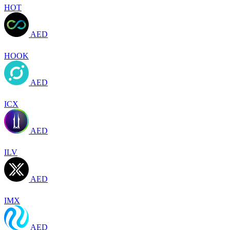
HOT
AED
HOOK
AED
ICX
AED
ILV
AED
IMX
AED