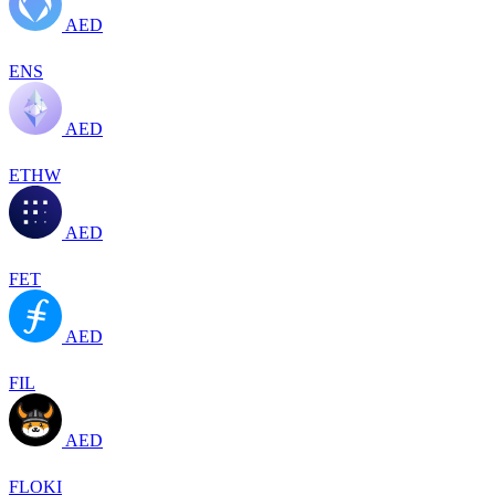
AED
ENS
AED
ETHW
AED
FET
AED
FIL
AED
FLOKI