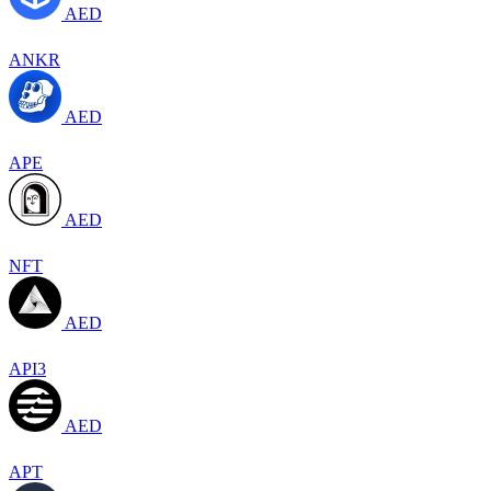
AED
ANKR
AED
APE
AED
NFT
AED
API3
AED
APT