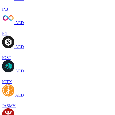
INJ
AED
ICP
AED
IOST
AED
IOTX
AED
JASMY