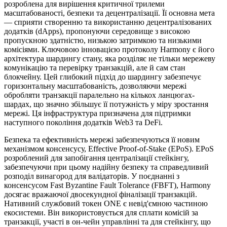
розроблена для вирішення критичної трилеми
масштабованості, безпеки та децентралізації. Її основна мета
— сприяти створенню та використанню децентралізованих
додатків (dApps), пропонуючи середовище з високою
пропускною здатністю, низькою затримкою та низькими
комісіями. Ключовою інновацією протоколу Harmony є його
архітектура шардингу стану, яка розділяє не тільки мережеву
комунікацію та перевірку транзакцій, але й сам стан
блокчейну. Цей глибокий підхід до шардингу забезпечує
горизонтальну масштабованість, дозволяючи мережі
обробляти транзакції паралельно на кількох ланцюгах-
шардах, що значно збільшує її потужність у міру зростання
мережі. Ця інфраструктура призначена для підтримки
наступного покоління додатків Web3 та DeFi.
Безпека та ефективність мережі забезпечуються її новим
механізмом консенсусу, Effective Proof-of-Stake (EPoS). EPoS
розроблений для запобігання централізації стейкінгу,
забезпечуючи при цьому надійну безпеку та справедливий
розподіл винагород для валідаторів. У поєднанні з
консенсусом Fast Byzantine Fault Tolerance (FBFT), Harmony
досягає вражаючої двосекундної фіналізації транзакцій.
Нативний службовий токен ONE є невід'ємною частиною
екосистеми. Він використовується для сплати комісій за
транзакції, участі в он-чейн управлінні та для стейкінгу, що