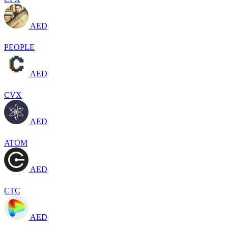
AED
PEOPLE
AED
CVX
AED
ATOM
AED
CTC
AED