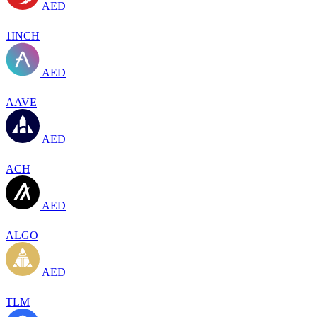
AED
1INCH
AED
AAVE
AED
ACH
AED
ALGO
AED
TLM