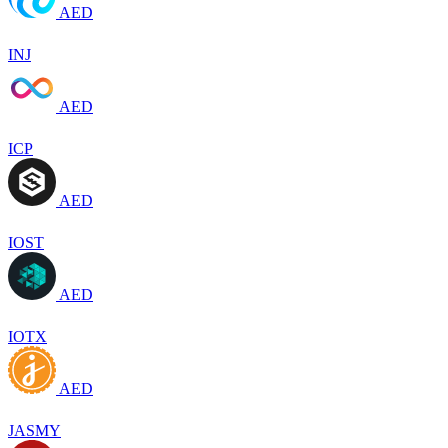
AED
INJ
AED
ICP
AED
IOST
AED
IOTX
AED
JASMY