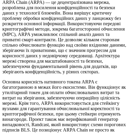
ARPA Chain (ARPA) — це децентралізована мережа,
розроблена для посилення конфіденційності та безпеки
даних у технології блокчейн. Вона вирішує критичну
проблему обробки конфіденційних даних у ланцюжку без
розкриття основної інформації. Використовуючи передові
криптографічні методи, зокрема багатосторонні обчислення
(MPC), ARPA уможливлює спільний аналіз даних та
приватні смарт-контракти. Це дозволяє кільком сторонам
спільно обчислювати функцію над своїми вхідними даними,
зберігаючи їх приватними, що є значним прогресом для
корисності даних у недовірчому середовищі. Архітектура
мережі створена для масштабованості та безпеки,
забезпечуючи фундаментальний рівень для додатків, що
зберігають конфіденційність, у різних секторах.
Основна корисність нативного токена ARPA є
багатогранною в межах його екосистеми. Він функціонує як
утилітарний токен для оплати обчислювальних витрат та
витрат на зберігання, забезпечуючи операційну цілісність
мережі. Крім того, ARPA використовується для стейкінгу
вузлами для гарантування обчислювальної коректності та
криптографічної безпеки, при цьому стейкери отримують
винагороди. Проект також має верифікований генератор
випадковості, Randcast, який використовує схеми порогових
підписів BLS. Це позиціонує ARPA Chain не просто як