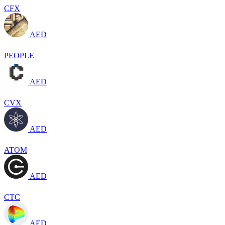
CFX
AED
PEOPLE
AED
CVX
AED
ATOM
AED
CTC
AED