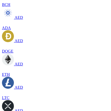
BCH
AED
ADA
AED
DOGE
AED
ETH
AED
LTC
AED