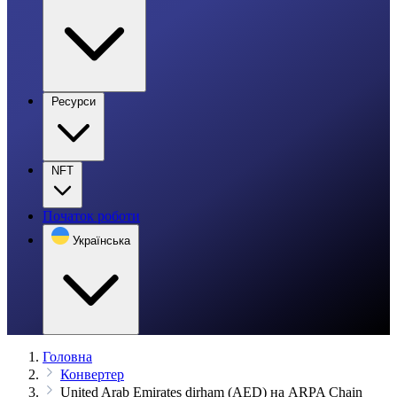
Ресурси
NFT
Початок роботи
Українська
Головна
Конвертер
United Arab Emirates dirham (AED) на ARPA Chain