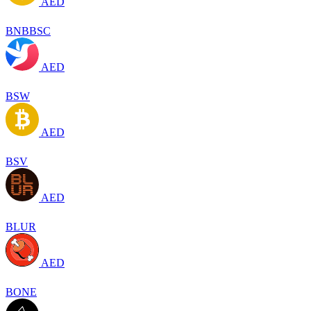
AED
BNBBSC
AED
BSW
AED
BSV
AED
BLUR
AED
BONE