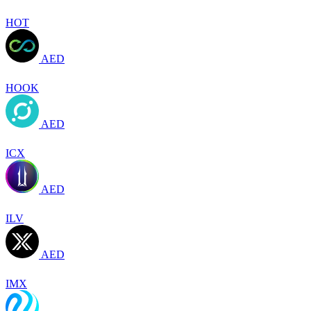
HOT
AED
HOOK
AED
ICX
AED
ILV
AED
IMX