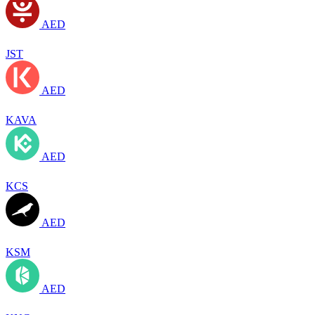
AED
JST
AED
KAVA
AED
KCS
AED
KSM
AED