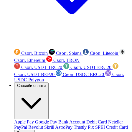
Своп. Bitcoin
Своп. Solana
Своп. Litecoin
Своп. Ethereum
Своп. TRON
Своп. USDT TRC20
Своп. USDT ERC20
Своп. USDT BEP20
Своп. USDC ERC20
Своп.
USDC Polygon
Способи оплати
Apple Pay
Google Pay
Bank Account
Debit Card
Neteller
PayPal
Revolut
Skrill
AstroPay
Trustly
Pix
SPEI
Credit Card