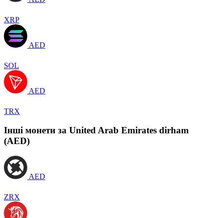
XRP
AED
SOL
AED
TRX
Інші монети за United Arab Emirates dirham
(AED)
AED
ZRX