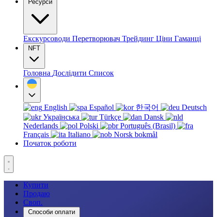
Ресурси
Екскурсоводи
Перетворювач
Трейдинг
Ціни
Гаманці
NFT
Головна
Дослідити
Список
English
Español
한국어
Deutsch
Українська
Türkçe
Dansk
Nederlands
Polski
Português (Brasil)
Français
Italiano
Norsk bokmål
Початок роботи
Купити
Продаю
Своп.
Способи оплати