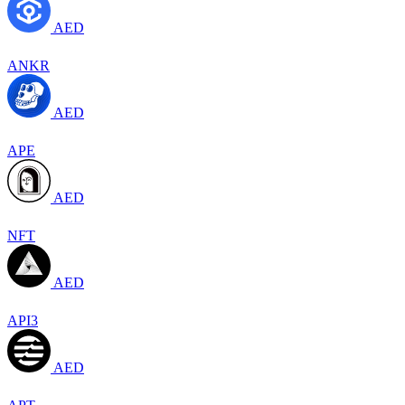
AED
ANKR
AED
APE
AED
NFT
AED
API3
AED