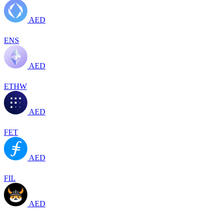
AED
ENS
AED
ETHW
AED
FET
AED
FIL
AED