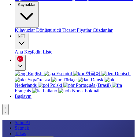
Kaynaklar
Kılavuzlar
Dönüştürücü
Ticaret
Fiyatlar
Cüzdanlar
NFT
Ana
Keşfedin
Liste
English
Español
한국어
Deutsch
Українська
Türkçe
Dansk
Nederlands
Polski
Português (Brasil)
Français
Italiano
Norsk bokmål
Başlayın
Satın Al
Satmak
Takas