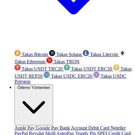
Takas Bitcoin
Takas Solana
Takas Litecoin
Takas Ethereum
Takas TRON
Takas USDT TRC20
Takas USDT ERC20
Takas
USDT BEP20
Takas USDC ERC20
Takas USDC
Polygon
Ödeme Yöntemleri
Apple Pay
Google Pay
Bank Account
Debit Card
Neteller
PayPal
Revolut
Skrill
AstroPay
Trustly
Pix
SPEI
Credit Card