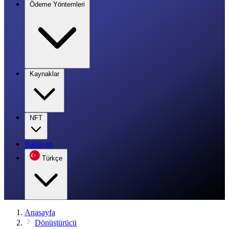
Ödeme Yöntemleri
Kaynaklar
NFT
Başlayın
Türkçe
Anasayfa
Dönüştürücü