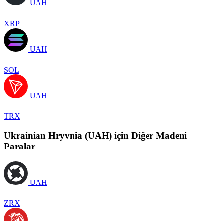
UAH
XRP
UAH
SOL
UAH
TRX
Ukrainian Hryvnia (UAH) için Diğer Madeni
Paralar
UAH
ZRX