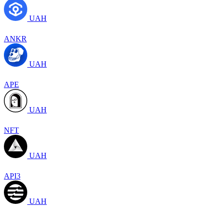
UAH
ANKR
UAH
APE
UAH
NFT
UAH
API3
UAH