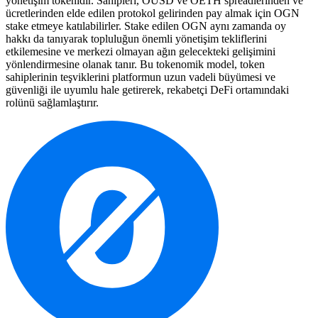
yönetişim tokenidir. Sahipleri, OUSD ve OETH spreadlerinden ve
ücretlerinden elde edilen protokol gelirinden pay almak için OGN
stake etmeye katılabilirler. Stake edilen OGN aynı zamanda oy
hakkı da tanıyarak topluluğun önemli yönetişim tekliflerini
etkilemesine ve merkezi olmayan ağın gelecekteki gelişimini
yönlendirmesine olanak tanır. Bu tokenomik model, token
sahiplerinin teşviklerini platformun uzun vadeli büyümesi ve
güvenliği ile uyumlu hale getirerek, rekabetçi DeFi ortamındaki
rolünü sağlamlaştırır.