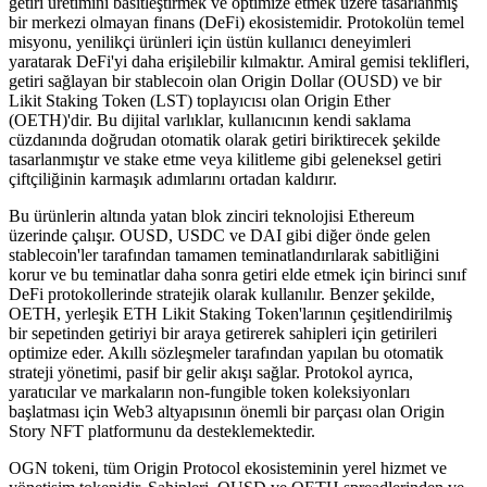
getiri üretimini basitleştirmek ve optimize etmek üzere tasarlanmış
bir merkezi olmayan finans (DeFi) ekosistemidir. Protokolün temel
misyonu, yenilikçi ürünleri için üstün kullanıcı deneyimleri
yaratarak DeFi'yi daha erişilebilir kılmaktır. Amiral gemisi teklifleri,
getiri sağlayan bir stablecoin olan Origin Dollar (OUSD) ve bir
Likit Staking Token (LST) toplayıcısı olan Origin Ether
(OETH)'dir. Bu dijital varlıklar, kullanıcının kendi saklama
cüzdanında doğrudan otomatik olarak getiri biriktirecek şekilde
tasarlanmıştır ve stake etme veya kilitleme gibi geleneksel getiri
çiftçiliğinin karmaşık adımlarını ortadan kaldırır.
Bu ürünlerin altında yatan blok zinciri teknolojisi Ethereum
üzerinde çalışır. OUSD, USDC ve DAI gibi diğer önde gelen
stablecoin'ler tarafından tamamen teminatlandırılarak sabitliğini
korur ve bu teminatlar daha sonra getiri elde etmek için birinci sınıf
DeFi protokollerinde stratejik olarak kullanılır. Benzer şekilde,
OETH, yerleşik ETH Likit Staking Token'larının çeşitlendirilmiş
bir sepetinden getiriyi bir araya getirerek sahipleri için getirileri
optimize eder. Akıllı sözleşmeler tarafından yapılan bu otomatik
strateji yönetimi, pasif bir gelir akışı sağlar. Protokol ayrıca,
yaratıcılar ve markaların non-fungible token koleksiyonları
başlatması için Web3 altyapısının önemli bir parçası olan Origin
Story NFT platformunu da desteklemektedir.
OGN tokeni, tüm Origin Protocol ekosisteminin yerel hizmet ve