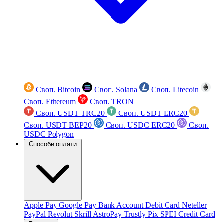
Своп. Bitcoin
Своп. Solana
Своп. Litecoin
Своп. Ethereum
Своп. TRON
Своп. USDT TRC20
Своп. USDT ERC20
Своп. USDT BEP20
Своп. USDC ERC20
Своп.
USDC Polygon
Способи оплати
Apple Pay
Google Pay
Bank Account
Debit Card
Neteller
PayPal
Revolut
Skrill
AstroPay
Trustly
Pix
SPEI
Credit Card