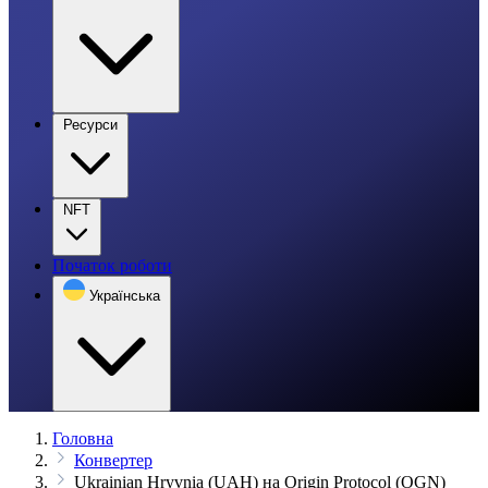
Ресурси
NFT
Початок роботи
Українська
Головна
Конвертер
Ukrainian Hryvnia (UAH) на Origin Protocol (OGN)