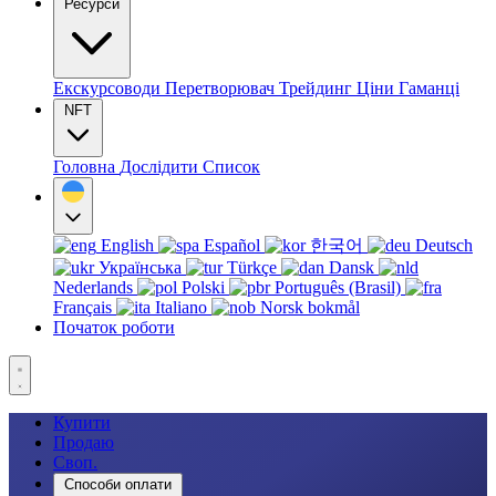
Ресурси
Екскурсоводи
Перетворювач
Трейдинг
Ціни
Гаманці
NFT
Головна
Дослідити
Список
English
Español
한국어
Deutsch
Українська
Türkçe
Dansk
Nederlands
Polski
Português (Brasil)
Français
Italiano
Norsk bokmål
Початок роботи
Купити
Продаю
Своп.
Способи оплати