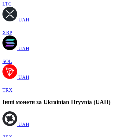
LTC
UAH
XRP
UAH
SOL
UAH
TRX
Інші монети за Ukrainian Hryvnia (UAH)
UAH