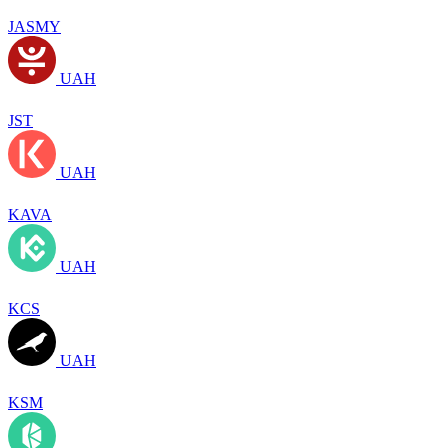
JASMY
UAH
JST
UAH
KAVA
UAH
KCS
UAH
KSM