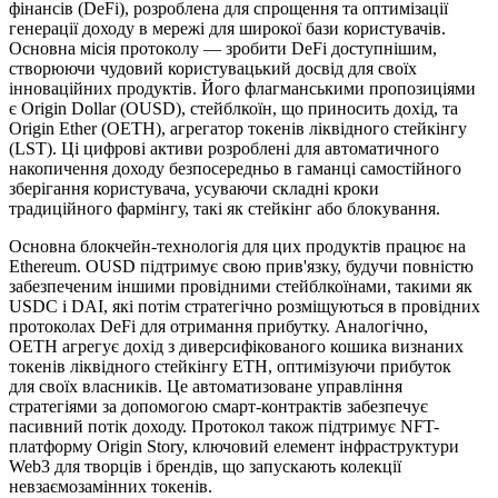
фінансів (DeFi), розроблена для спрощення та оптимізації
генерації доходу в мережі для широкої бази користувачів.
Основна місія протоколу — зробити DeFi доступнішим,
створюючи чудовий користувацький досвід для своїх
інноваційних продуктів. Його флагманськими пропозиціями
є Origin Dollar (OUSD), стейблкоїн, що приносить дохід, та
Origin Ether (OETH), агрегатор токенів ліквідного стейкінгу
(LST). Ці цифрові активи розроблені для автоматичного
накопичення доходу безпосередньо в гаманці самостійного
зберігання користувача, усуваючи складні кроки
традиційного фармінгу, такі як стейкінг або блокування.
Основна блокчейн-технологія для цих продуктів працює на
Ethereum. OUSD підтримує свою прив'язку, будучи повністю
забезпеченим іншими провідними стейблкоїнами, такими як
USDC і DAI, які потім стратегічно розміщуються в провідних
протоколах DeFi для отримання прибутку. Аналогічно,
OETH агрегує дохід з диверсифікованого кошика визнаних
токенів ліквідного стейкінгу ETH, оптимізуючи прибуток
для своїх власників. Це автоматизоване управління
стратегіями за допомогою смарт-контрактів забезпечує
пасивний потік доходу. Протокол також підтримує NFT-
платформу Origin Story, ключовий елемент інфраструктури
Web3 для творців і брендів, що запускають колекції
невзаємозамінних токенів.