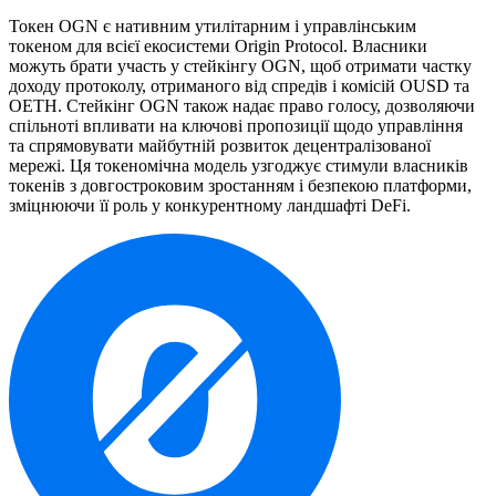
Токен OGN є нативним утилітарним і управлінським
токеном для всієї екосистеми Origin Protocol. Власники
можуть брати участь у стейкінгу OGN, щоб отримати частку
доходу протоколу, отриманого від спредів і комісій OUSD та
OETH. Стейкінг OGN також надає право голосу, дозволяючи
спільноті впливати на ключові пропозиції щодо управління
та спрямовувати майбутній розвиток децентралізованої
мережі. Ця токеномічна модель узгоджує стимули власників
токенів з довгостроковим зростанням і безпекою платформи,
зміцнюючи її роль у конкурентному ландшафті DeFi.