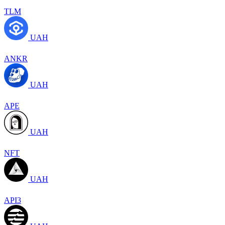
TLM
UAH
ANKR
UAH
APE
UAH
NFT
UAH
API3