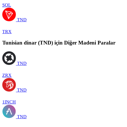
SOL
TND
TRX
Tunisian dinar (TND) için Diğer Madeni Paralar
TND
ZRX
TND
1INCH
TND