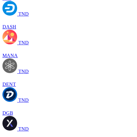
TND
DASH
TND
MANA
TND
DENT
TND
DGB
TND