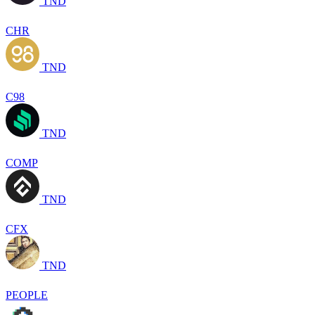
TND
CHR
TND
C98
TND
COMP
TND
CFX
TND
PEOPLE