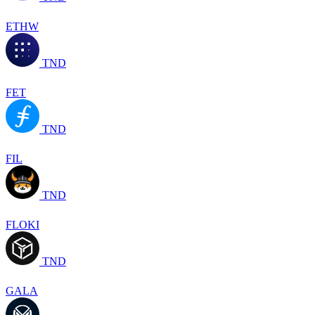
ETHW
TND
FET
TND
FIL
TND
FLOKI
TND
GALA