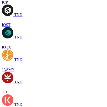
ICP
TND
IOST
TND
IOTX
TND
JASMY
TND
JST
TND