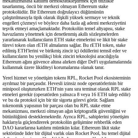
mekanizmasına katılımı demokratikleştirmek için titizlikle
tasarlanmış, öncü bir merkezi olmayan Ethereum stake
protokolüdür. Bir Ethereum doğrulayıcı düğümünün
çalıştırılmasıyla tipik olarak ilişkili yüksek sermaye ve teknik
engelleri çözmeyi ve böylece daha fazla ağ ademi merkeziyetini
teşvik etmeyi amaçlamaktadır. Protokolün temel altyapısı, stake
havuzlarını yönetmek için denetlenmiş akıllı sözleşmelerden
yararlanarak kullanıcıların ETH stake etmelerini ve likit bir stake
türevi token olan rETH almalarını sağlar. Bu rETH token, stake
edilmiş ETH'lerini ve birikmiş zincir içi ödüllerini temsil eder ve
kullanıcıların bu yenilikçi blok zinciri teknolojisi aracılığıyla
Ethereum ağını güvence altına alırken diğer DeFi uygulamalarında
kullanmak üzere likiditeyi korumalarına olanak tanır.
Yerel hizmet ve yönetişim tokenı RPL, Rocket Pool ekosisteminin
ayrılmaz bir parçasıdır. Hevesli izinsiz node operatörlerinin bir
minipool oluştururken ETH'nin yanı sıra teminat olarak RPL stake
etmeleri gerekir (operatörden yalnızca 8 veya 16 ETH talep edilir)
ve bu da protokol için bir tür sigorta görevi görür. Sağlam
tokenomik yapısının bir parçası olan bu RPL stake etme
mekanizması, merkezi olmayan ağın kriptografik güvenliğini ve
bütünlüğünü desteklemektedir. Ayrıca RPL, sahiplerini yönetişim
haklarıyla güçlendirerek protokolün gelişimine rehberlik eden
DAO kararlarına katılımı mümkün kılar. Ethereum likit stake
sektöründe lider bir dijital varlık olan Rocket Pool, bu temel dijital