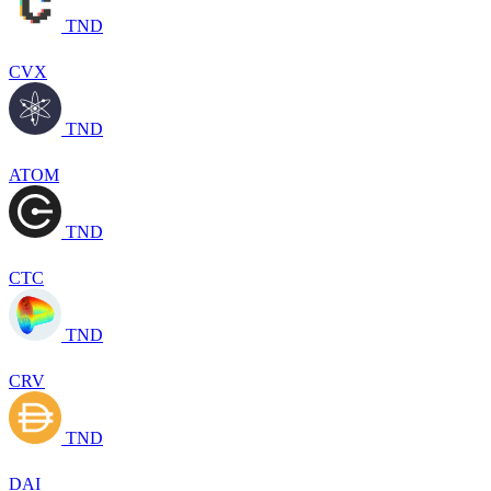
TND
CVX
TND
ATOM
TND
CTC
TND
CRV
TND
DAI