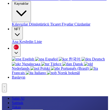
Kaynaklar
Kılavuzlar
Dönüştürücü
Ticaret
Fiyatlar
Cüzdanlar
NFT
Ana
Keşfedin
Liste
English
Español
한국어
Deutsch
Українська
Türkçe
Dansk
Nederlands
Polski
Português (Brasil)
Français
Italiano
Norsk bokmål
Başlayın
Satın Al
Satmak
Takas