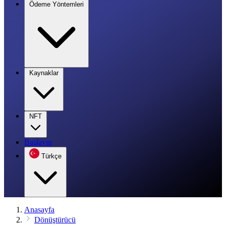
Ödeme Yöntemleri
Kaynaklar
NFT
Başlayın
Türkçe
Anasayfa
Dönüştürücü