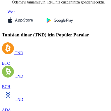
Ödemeyi tamamlayın, RPL'niz cüzdanınıza gönderilecektir.
Web
Tunisian dinar (TND) için Popüler Paralar
TND
BTC
TND
BCH
TND
ADA