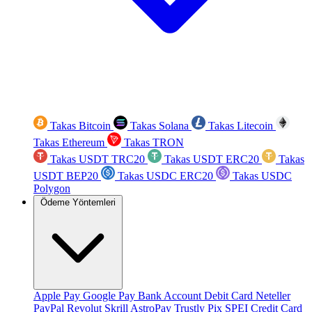
Takas Bitcoin
Takas Solana
Takas Litecoin
Takas Ethereum
Takas TRON
Takas USDT TRC20
Takas USDT ERC20
Takas
USDT BEP20
Takas USDC ERC20
Takas USDC
Polygon
Ödeme Yöntemleri
Apple Pay
Google Pay
Bank Account
Debit Card
Neteller
PayPal
Revolut
Skrill
AstroPay
Trustly
Pix
SPEI
Credit Card