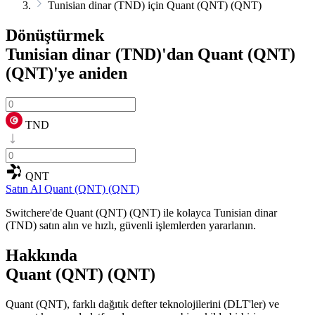
Tunisian dinar (TND) için Quant (QNT) (QNT)
Dönüştürmek
Tunisian dinar (TND)'dan Quant (QNT)
(QNT)'ye
aniden
TND
QNT
Satın Al Quant (QNT) (QNT)
Switchere'de Quant (QNT) (QNT) ile kolayca Tunisian dinar
(TND) satın alın ve hızlı, güvenli işlemlerden yararlanın.
Hakkında
Quant (QNT) (QNT)
Quant (QNT), farklı dağıtık defter teknolojilerini (DLT'ler) ve