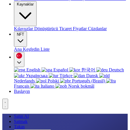
Kaynaklar
Kılavuzlar
Dönüştürücü
Ticaret
Fiyatlar
Cüzdanlar
NFT
Ana
Keşfedin
Liste
English
Español
한국어
Deutsch
Українська
Türkçe
Dansk
Nederlands
Polski
Português (Brasil)
Français
Italiano
Norsk bokmål
Başlayın
Satın Al
Satmak
Takas