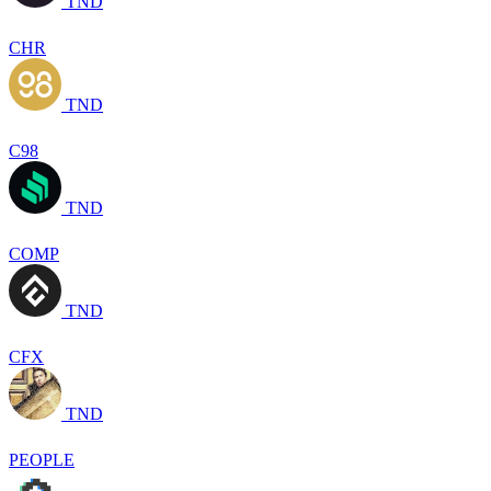
TND
CHR
TND
C98
TND
COMP
TND
CFX
TND
PEOPLE