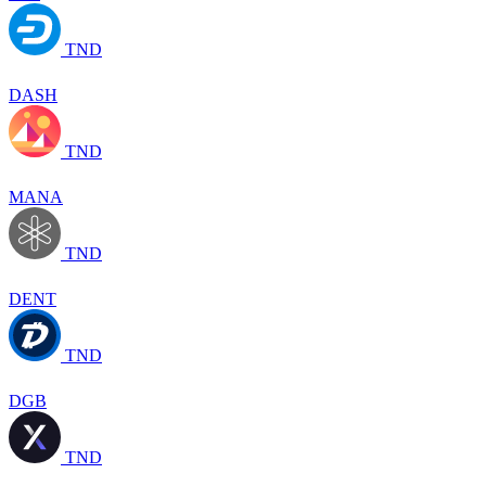
TND
DASH
TND
MANA
TND
DENT
TND
DGB
TND