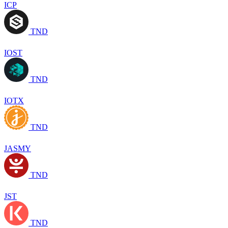
ICP
TND
IOST
TND
IOTX
TND
JASMY
TND
JST
TND