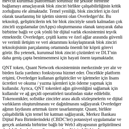
mevcut kurumsal platformları sorunsuz bir şekilde birbirine
bağlamayı amaçlayarak blok zinciri birlikte çalışabilirliğinin kritik
zorluğunu ele almaktadır. Temel yeniliği, blok zincirleri için özel
olarak tasarlanmış bir işletim sistemi olan Overledger'dır. Bu
teknoloji, geliştiricilerin tek bir blok zinciriyle sınırlı kalmadan çok
zincirli uygulamalar (mApps) oluşturmasına olanak tanıyarak daha
birbirine bağlı ve çok yönlü bir dijital varlık ekosistemini teşvik
etmektedir. Overledger, çeşitli kamu ve özel ağlar arasında güvenli
ve verimli iletişim ve veri aktarımını kolaylaştırarak blok zinciri
teknolojisinin parçalanmış ortamında önemli bir köprü görevi
görür. Bu yetenek, kurumsal blok zinciri çözümleri ve DLT'nin
daha geniş çapta benimsenmesi için hayati önem taşımaktadır.
QNT token, Quant Network ekosisteminin merkezinde yer alır ve
birden fazla yardımcı fonksiyona hizmet eder. Öncelikle platform
erişimi, Overledger kullanan geliştiriciler ve işletmeler için lisans
ücretleri ve okuma / yazma işlemleri için ödeme yapmak için
kullanılır. Ayrıca, QNT tokenleri ağın güvenliğini sağlamak için
kullanılır ve ağ geçidi operatörleri tarafından stake edilebilir.
Tokenomikler, sofistike zincirler arası akıllı sözleşmelerin ve dijital
varlıkların oluşturulmasını ve dağıtılmasını sağlayarak Overledger
ağının faydasını artırmak üzere tasarlanmıştır. Quant, birlikte
çalışabilirlik için temel bir katman sağlayarak, Merkez Bankası
Dijital Para Birimlerindeki (CBDC'ler) potansiyel uygulamalar ve
gerçek anlamda birbirine bağlı bir Web3 altyapısının geliştirilmesi