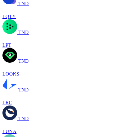
TND
LQTY
TND
LPT
TND
LOOKS
TND
LRC
TND
LUNA