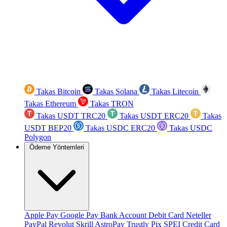
Takas Bitcoin
Takas Solana
Takas Litecoin
Takas Ethereum
Takas TRON
Takas USDT TRC20
Takas USDT ERC20
Takas
USDT BEP20
Takas USDC ERC20
Takas USDC
Polygon
Ödeme Yöntemleri
Apple Pay
Google Pay
Bank Account
Debit Card
Neteller
PayPal
Revolut
Skrill
AstroPay
Trustly
Pix
SPEI
Credit Card