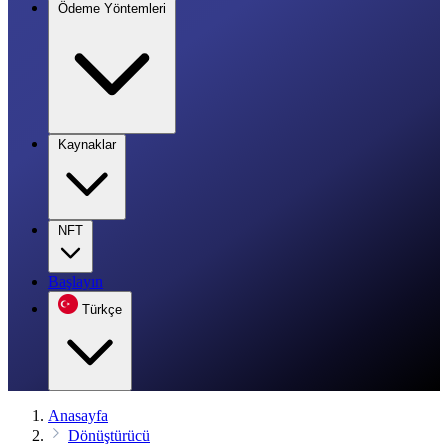
Ödeme Yöntemleri
Kaynaklar
NFT
Başlayın
Türkçe
Anasayfa
Dönüştürücü