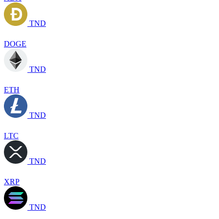
TND
DOGE
TND
ETH
TND
LTC
TND
XRP
TND