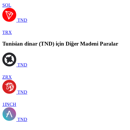
SOL
TND
TRX
Tunisian dinar (TND) için Diğer Madeni Paralar
TND
ZRX
TND
1INCH
TND