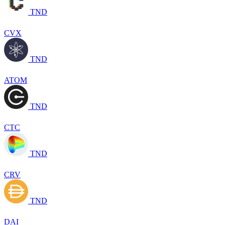
TND
CVX
TND
ATOM
TND
CTC
TND
CRV
TND
DAI