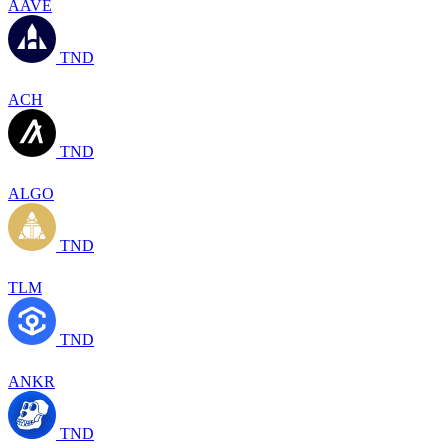
AAVE
TND
ACH
TND
ALGO
TND
TLM
TND
ANKR
TND