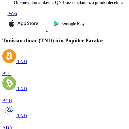
Ödemeyi tamamlayın, QNT'niz cüzdanınıza gönderilecektir.
Web
Tunisian dinar (TND) için Popüler Paralar
TND
BTC
TND
BCH
TND
ADA