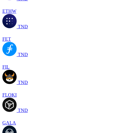
ETHW
TND
FET
TND
FIL
TND
FLOKI
TND
GALA