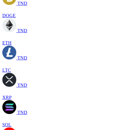
TND
DOGE
TND
ETH
TND
LTC
TND
XRP
TND
SOL