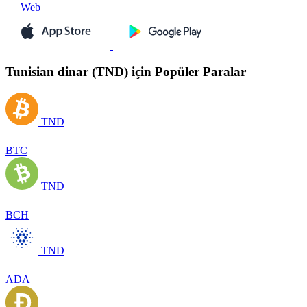
Web
Tunisian dinar (TND) için Popüler Paralar
TND
BTC
TND
BCH
TND
ADA