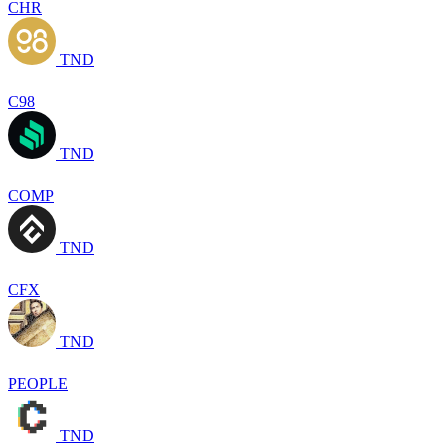
CHR
TND
C98
TND
COMP
TND
CFX
TND
PEOPLE
TND