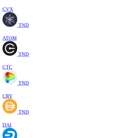
CVX
TND
ATOM
TND
CTC
TND
CRV
TND
DAI