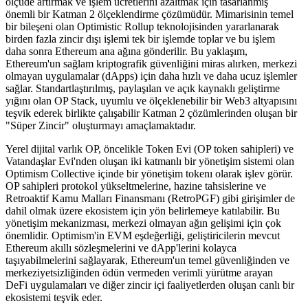
ölçüde artırmak ve işlem ücretlerini azaltmak için tasarlanmış
önemli bir Katman 2 ölçeklendirme çözümüdür. Mimarisinin temel
bir bileşeni olan Optimistic Rollup teknolojisinden yararlanarak
birden fazla zincir dışı işlemi tek bir işlemde toplar ve bu işlem
daha sonra Ethereum ana ağına gönderilir. Bu yaklaşım,
Ethereum'un sağlam kriptografik güvenliğini miras alırken, merkezi
olmayan uygulamalar (dApps) için daha hızlı ve daha ucuz işlemler
sağlar. Standartlaştırılmış, paylaşılan ve açık kaynaklı geliştirme
yığını olan OP Stack, uyumlu ve ölçeklenebilir bir Web3 altyapısını
teşvik ederek birlikte çalışabilir Katman 2 çözümlerinden oluşan bir
"Süper Zincir" oluşturmayı amaçlamaktadır.
Yerel dijital varlık OP, öncelikle Token Evi (OP token sahipleri) ve
Vatandaşlar Evi'nden oluşan iki katmanlı bir yönetişim sistemi olan
Optimism Collective içinde bir yönetişim tokenı olarak işlev görür.
OP sahipleri protokol yükseltmelerine, hazine tahsislerine ve
Retroaktif Kamu Malları Finansmanı (RetroPGF) gibi girişimler de
dahil olmak üzere ekosistem için yön belirlemeye katılabilir. Bu
yönetişim mekanizması, merkezi olmayan ağın gelişimi için çok
önemlidir. Optimism'in EVM eşdeğerliği, geliştiricilerin mevcut
Ethereum akıllı sözleşmelerini ve dApp'lerini kolayca
taşıyabilmelerini sağlayarak, Ethereum'un temel güvenliğinden ve
merkeziyetsizliğinden ödün vermeden verimli yürütme arayan
DeFi uygulamaları ve diğer zincir içi faaliyetlerden oluşan canlı bir
ekosistemi teşvik eder.