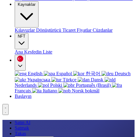
Kaynaklar
Kılavuzlar
Dönüştürücü
Ticaret
Fiyatlar
Cüzdanlar
NFT
Ana
Keşfedin
Liste
English
Español
한국어
Deutsch
Українська
Türkçe
Dansk
Nederlands
Polski
Português (Brasil)
Français
Italiano
Norsk bokmål
Başlayın
Satın Al
Satmak
Takas