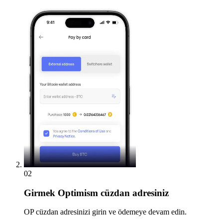
02
Girmek
Optimism cüzdan adresiniz
OP cüzdan adresinizi girin ve ödemeye devam edin.