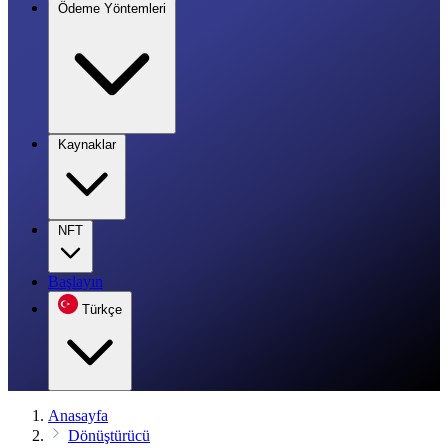
Ödeme Yöntemleri
Kaynaklar
NFT
Başlayın
Türkçe
Anasayfa
Dönüştürücü