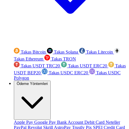
Takas Bitcoin
Takas Solana
Takas Litecoin
Takas Ethereum
Takas TRON
Takas USDT TRC20
Takas USDT ERC20
Takas
USDT BEP20
Takas USDC ERC20
Takas USDC
Polygon
Ödeme Yöntemleri
Apple Pay
Google Pay
Bank Account
Debit Card
Neteller
PayPal
Revolut
Skrill
AstroPay
Trustly
Pix
SPEI
Credit Card