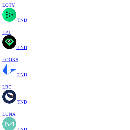
LQTY
TND
LPT
TND
LOOKS
TND
LRC
TND
LUNA
TND