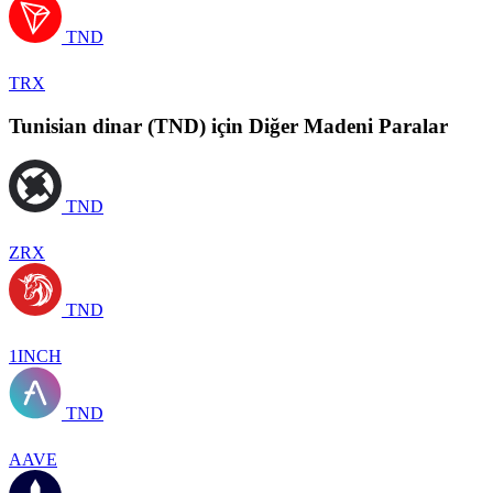
TND
TRX
Tunisian dinar (TND) için Diğer Madeni Paralar
TND
ZRX
TND
1INCH
TND
AAVE