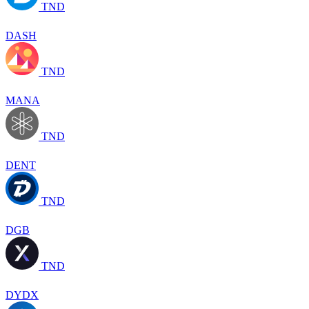
TND
DASH
TND
MANA
TND
DENT
TND
DGB
TND
DYDX