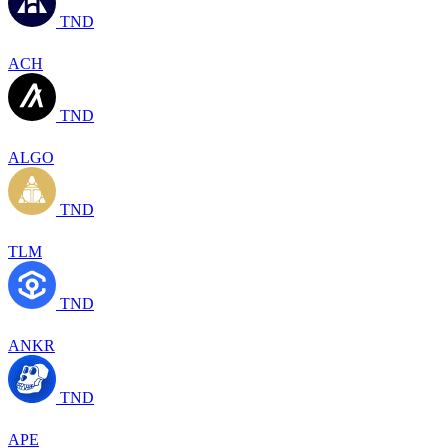
TND
ACH
TND
ALGO
TND
TLM
TND
ANKR
TND
APE