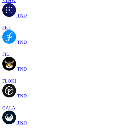
ETHW
TND
FET
TND
FIL
TND
FLOKI
TND
GALA
TND