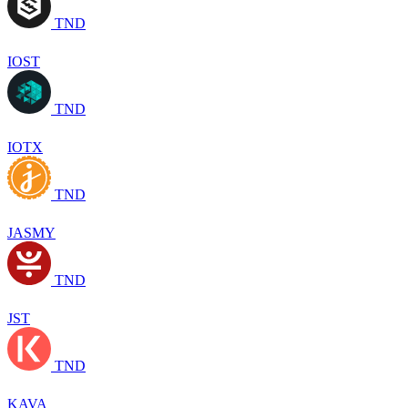
TND
IOST
TND
IOTX
TND
JASMY
TND
JST
TND
KAVA