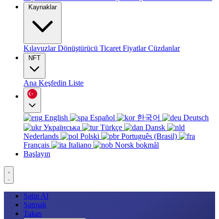
Kaynaklar
Kılavuzlar
Dönüştürücü
Ticaret
Fiyatlar
Cüzdanlar
NFT
Ana
Keşfedin
Liste
English
Español
한국어
Deutsch
Українська
Türkçe
Dansk
Nederlands
Polski
Português (Brasil)
Français
Italiano
Norsk bokmål
Başlayın
Satın Al
Satmak
Takas