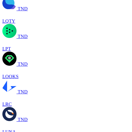
TND
LQTY
TND
LPT
TND
LOOKS
TND
LRC
TND
LUNA