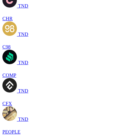
TND
CHR
TND
C98
TND
COMP
TND
CFX
TND
PEOPLE