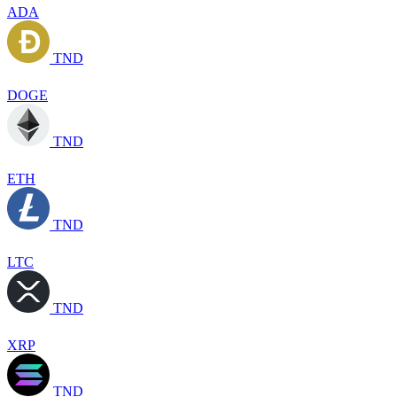
ADA
TND
DOGE
TND
ETH
TND
LTC
TND
XRP
TND