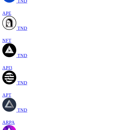
TND
APE
TND
NFT
TND
API3
TND
APT
TND
ARPA