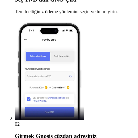
Tercih ettiğiniz ödeme yöntemini seçin ve tutarı girin.
02
Girmek
Gnosis cüzdan adresiniz