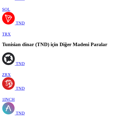
SOL
TND
TRX
Tunisian dinar (TND) için Diğer Madeni Paralar
TND
ZRX
TND
1INCH
TND