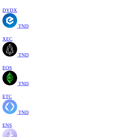
DYDX
TND
XEC
TND
EOS
TND
ETC
TND
ENS