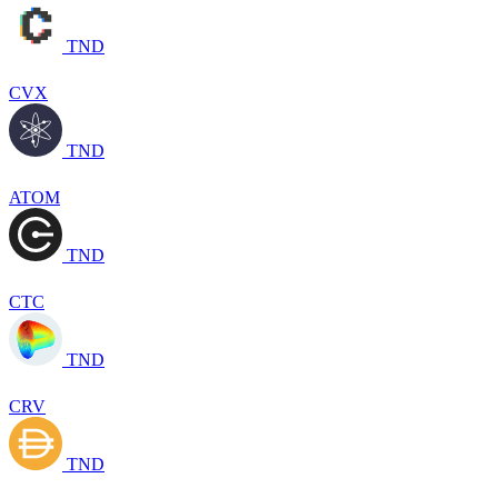
TND
CVX
TND
ATOM
TND
CTC
TND
CRV
TND