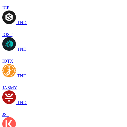
ICP
TND
IOST
TND
IOTX
TND
JASMY
TND
JST