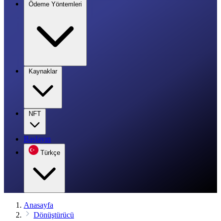
Ödeme Yöntemleri
Kaynaklar
NFT
Başlayın
Türkçe
Anasayfa
Dönüştürücü