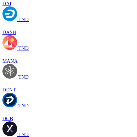
DAI
TND
DASH
TND
MANA
TND
DENT
TND
DGB
TND