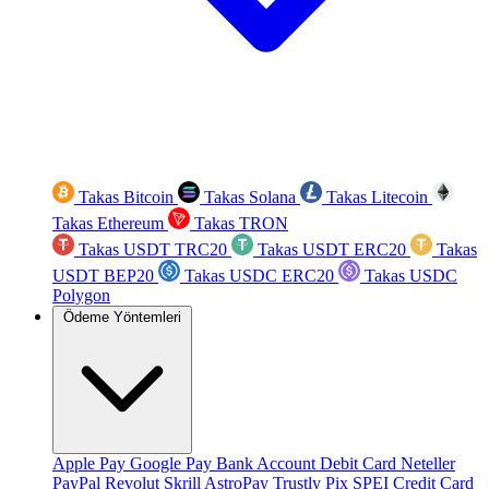
Takas Bitcoin
Takas Solana
Takas Litecoin
Takas Ethereum
Takas TRON
Takas USDT TRC20
Takas USDT ERC20
Takas
USDT BEP20
Takas USDC ERC20
Takas USDC
Polygon
Ödeme Yöntemleri
Apple Pay
Google Pay
Bank Account
Debit Card
Neteller
PayPal
Revolut
Skrill
AstroPay
Trustly
Pix
SPEI
Credit Card