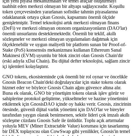
için yeni piyasa mekanizmaları ve temel araçlar oluşturmayı
taahhüt eden merkezi olmayan bir altyapı sağlayıcısıdır. Koşullu
token çerçevesinden yararlanan sofistike tahmin piyasalarına
odaklanarak ortaya çıkan Gnosis, kapsamını önemli ölçüde
genişletmiştir. Temel teknolojisi artık merkezi olmayan finans
(DeFi) ve merkezi olmayan otonom organizasyonların (DAO'lar)
önemli unsurlarını desteklemektedir. Önemli bir teklif, akıllı
sözleşmeler ve merkezi olmayan uygulamaları dağıtmak için
ölçeklenebilir ve uygun maliyetli bir platform sunan bir Proof-of-
Stake (PoS) konsensüs mekanizması kullanan Ethereum Sanal
Makinesi (EVM) uyumlu bir blok zinciri olan Gnosis Chain'dir
(eski adıyla xDai Chain). Bu dijital defter teknolojisi, sağlam zincir
içi işlemleri kolaylaştırır.
GNO tokenı, ekosisteminde çok önemli bir rol oynar ve öncelikle
Gnosis Beacon Chain'deki doğrulayıcılar için stake tokenı olarak
hizmet eder ve böylece Gnosis Chain ağını güvence altına alır.
Buna ek olarak, GNO bir yönetişim tokenı olarak işlev görür ve
sahiplerine protokol geliştirme, yükseltmeler ve hazine yönetimini
etkilemek için GnosisDAO içinde oy hakkı verir. Gnosis, zincirinin
ötesinde, güvenli dijital varlık yönetimi için DAO'lar ve bireyler
tarafından yaygın olarak benimsenen, sektör lideri çok imzalı akıllı
sözleşme cüzdanı Gnosis Safe ile ünlüdür. Toplu açık artırmalar
yoluyla MEV (Miner Extractable Value) koruması için tasarlanmış
bir DEX toplayıcısı olan CowSwap gibi yenilikler, Gnosis'in temel