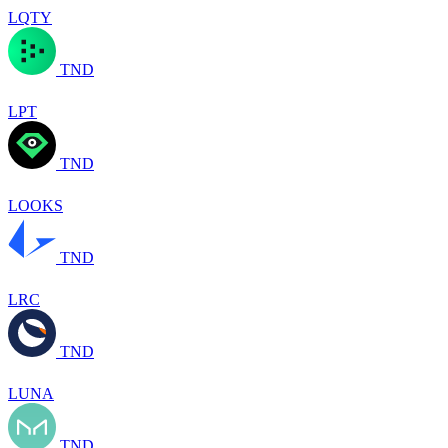
LQTY
TND
LPT
TND
LOOKS
TND
LRC
TND
LUNA
TND