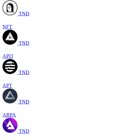
TND
NFT
TND
API3
TND
APT
TND
ARPA
TND