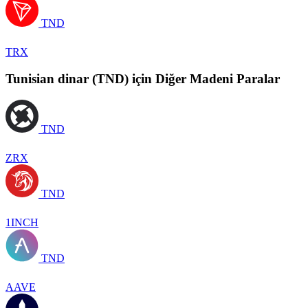
TND
TRX
Tunisian dinar (TND) için Diğer Madeni Paralar
TND
ZRX
TND
1INCH
TND
AAVE