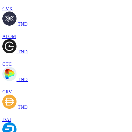
CVX
TND
ATOM
TND
CTC
TND
CRV
TND
DAI