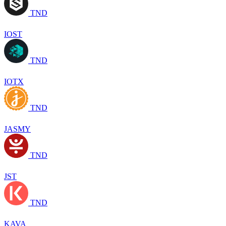
TND
IOST
TND
IOTX
TND
JASMY
TND
JST
TND
KAVA