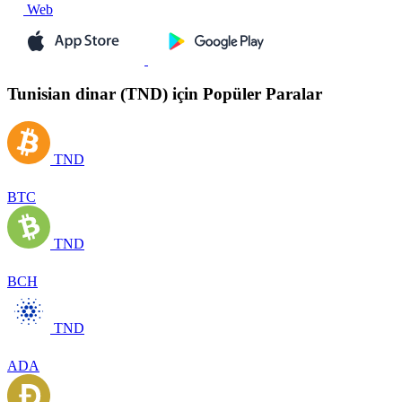
Web
Tunisian dinar (TND) için Popüler Paralar
TND
BTC
TND
BCH
TND
ADA