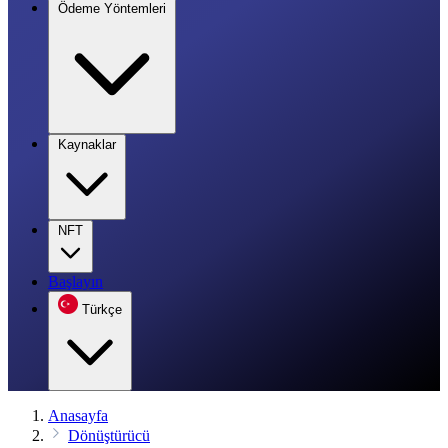
Ödeme Yöntemleri
Kaynaklar
NFT
Başlayın
Türkçe
Anasayfa
Dönüştürücü