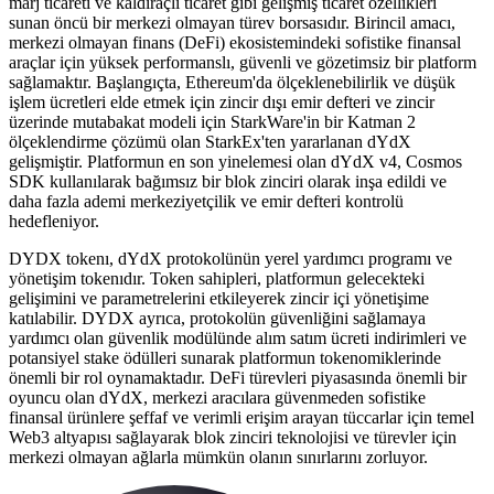
marj ticareti ve kaldıraçlı ticaret gibi gelişmiş ticaret özellikleri
sunan öncü bir merkezi olmayan türev borsasıdır. Birincil amacı,
merkezi olmayan finans (DeFi) ekosistemindeki sofistike finansal
araçlar için yüksek performanslı, güvenli ve gözetimsiz bir platform
sağlamaktır. Başlangıçta, Ethereum'da ölçeklenebilirlik ve düşük
işlem ücretleri elde etmek için zincir dışı emir defteri ve zincir
üzerinde mutabakat modeli için StarkWare'in bir Katman 2
ölçeklendirme çözümü olan StarkEx'ten yararlanan dYdX
gelişmiştir. Platformun en son yinelemesi olan dYdX v4, Cosmos
SDK kullanılarak bağımsız bir blok zinciri olarak inşa edildi ve
daha fazla ademi merkeziyetçilik ve emir defteri kontrolü
hedefleniyor.
DYDX tokenı, dYdX protokolünün yerel yardımcı programı ve
yönetişim tokenıdır. Token sahipleri, platformun gelecekteki
gelişimini ve parametrelerini etkileyerek zincir içi yönetişime
katılabilir. DYDX ayrıca, protokolün güvenliğini sağlamaya
yardımcı olan güvenlik modülünde alım satım ücreti indirimleri ve
potansiyel stake ödülleri sunarak platformun tokenomiklerinde
önemli bir rol oynamaktadır. DeFi türevleri piyasasında önemli bir
oyuncu olan dYdX, merkezi aracılara güvenmeden sofistike
finansal ürünlere şeffaf ve verimli erişim arayan tüccarlar için temel
Web3 altyapısı sağlayarak blok zinciri teknolojisi ve türevler için
merkezi olmayan ağlarla mümkün olanın sınırlarını zorluyor.