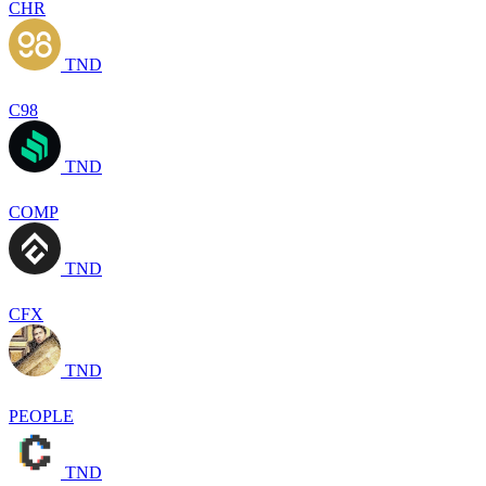
CHR
TND
C98
TND
COMP
TND
CFX
TND
PEOPLE
TND