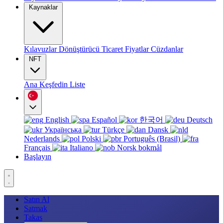
Kaynaklar
Kılavuzlar
Dönüştürücü
Ticaret
Fiyatlar
Cüzdanlar
NFT
Ana
Keşfedin
Liste
English
Español
한국어
Deutsch
Українська
Türkçe
Dansk
Nederlands
Polski
Português (Brasil)
Français
Italiano
Norsk bokmål
Başlayın
Satın Al
Satmak
Takas