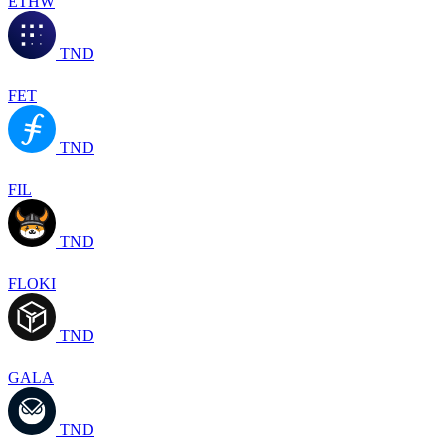
ETHW
TND
FET
TND
FIL
TND
FLOKI
TND
GALA
TND