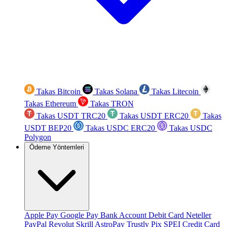
Takas Bitcoin
Takas Solana
Takas Litecoin
Takas Ethereum
Takas TRON
Takas USDT TRC20
Takas USDT ERC20
Takas
USDT BEP20
Takas USDC ERC20
Takas USDC
Polygon
Ödeme Yöntemleri
Apple Pay
Google Pay
Bank Account
Debit Card
Neteller
PayPal
Revolut
Skrill
AstroPay
Trustly
Pix
SPEI
Credit Card