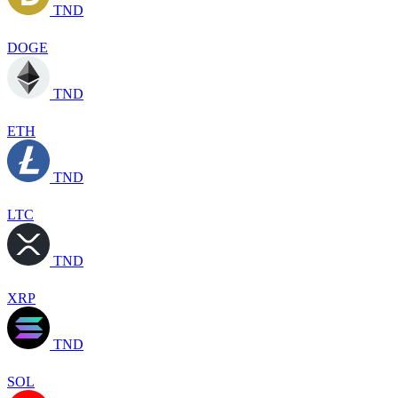
TND
DOGE
TND
ETH
TND
LTC
TND
XRP
TND
SOL