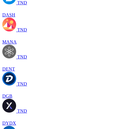
TND
DASH
TND
MANA
TND
DENT
TND
DGB
TND
DYDX