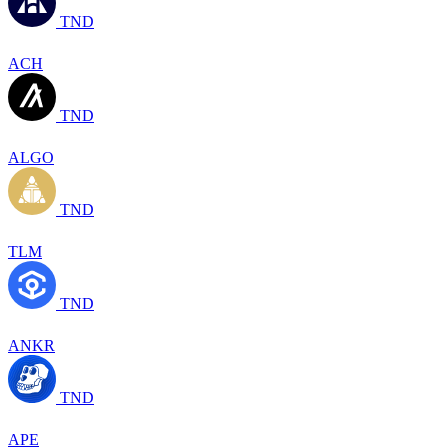
TND
ACH
TND
ALGO
TND
TLM
TND
ANKR
TND
APE