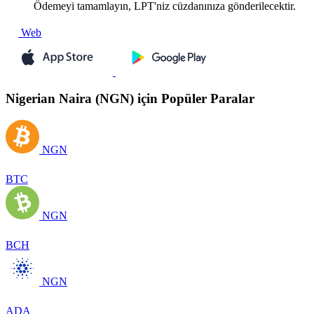
Ödemeyi tamamlayın, LPT'niz cüzdanınıza gönderilecektir.
Web
Nigerian Naira (NGN) için Popüler Paralar
NGN
BTC
NGN
BCH
NGN
ADA