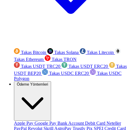
Takas Bitcoin
Takas Solana
Takas Litecoin
Takas Ethereum
Takas TRON
Takas USDT TRC20
Takas USDT ERC20
Takas
USDT BEP20
Takas USDC ERC20
Takas USDC
Polygon
Ödeme Yöntemleri
Apple Pay
Google Pay
Bank Account
Debit Card
Neteller
PayPal
Revolut
Skrill
AstroPay
Trustly
Pix
SPEI
Credit Card