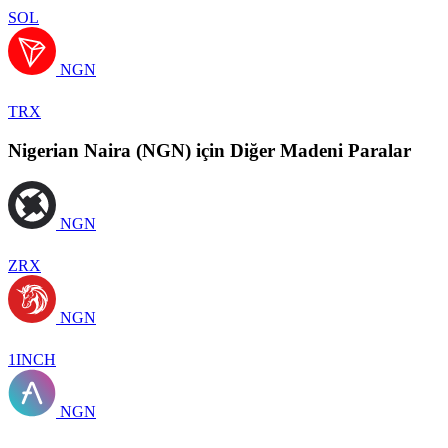
SOL
NGN
TRX
Nigerian Naira (NGN) için Diğer Madeni Paralar
NGN
ZRX
NGN
1INCH
NGN