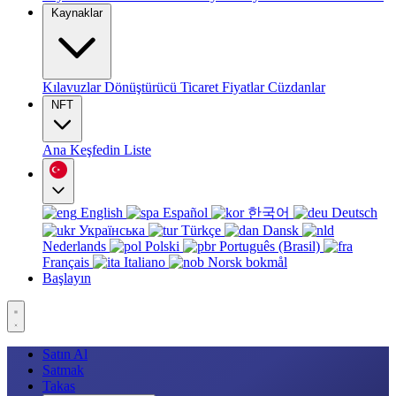
Kaynaklar
Kılavuzlar
Dönüştürücü
Ticaret
Fiyatlar
Cüzdanlar
NFT
Ana
Keşfedin
Liste
English
Español
한국어
Deutsch
Українська
Türkçe
Dansk
Nederlands
Polski
Português (Brasil)
Français
Italiano
Norsk bokmål
Başlayın
Satın Al
Satmak
Takas