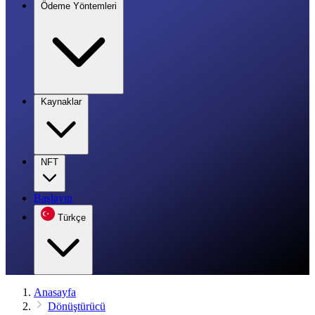
Ödeme Yöntemleri
Kaynaklar
NFT
Başlayın
Türkçe
Anasayfa
Dönüştürücü