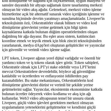
kod dönüştürme ve dağıtımı için ölçeklenebilir, uygun maliyetli ve
sansüre dayanıklı bir altyapı sağlamak üzere tasarlanmış merkezi
olmayan bir video akış ağıdır. Geleneksel, merkezi video işleme
hizmetlerine açık bir alternatif sunarak video içeriğinin işlenme ve
sunulma biçiminde devrim yaratmayı amaçlamaktadır. Livepeer'in
teknolojisinin özü, Orkestratörler olarak bilinen ve video kod
dönüştürme görevlerini yerine getirmek için bilgi işlem
kaynaklarına katkıda bulunan düğüm operatörlerinden oluşan
dağıtılmış bir ağa dayanır. Bu eşler arası sistem, katılımcıları
koordine etmek ve teşvik etmek için blok zinciri teknolojisinden
yararlanarak, medya dApp'leri oluşturan geliştiriciler ve yayıncılar
için güvenilir ve verimli video işleme sağlar.
LPT token, Livepeer ağının yerel dijital varlığıdır ve önemli bir
yardımcı token ve iş tokenı olarak işlev görür. Token sahipleri,
Orkestratör olmak için LPT'yi stake edebilir veya LPT'lerini
mevcut Orkestratörlere devredebilir, böylece ağ güvenliğine
katılabilir ve ücretlerden ve enflasyonist ödüllerden pay
kazanabilirler. Bu stake mekanizması, Orkestratörlerin kod
dönüştürme görevlerini dürüst ve verimli bir şekilde yerine
getirmelerini sağlar. Yayıncılar, ekosistemin ekonomisine katkıda
bulunan ücretler ödeyerek video kodlama ve akış için ağı
kullanırlar. Web3 video altyapısının temel bir unsuru olarak
Livepeer, güçlü video işlevleri gerektiren merkezi olmayan
uygulamaların yeteneklerini geliştirmekte ve kendisini güçlü