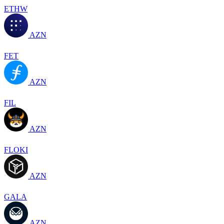
ETHW
AZN
FET
AZN
FIL
AZN
FLOKI
AZN
GALA
AZN