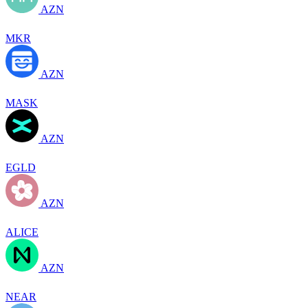
AZN
MKR
AZN
MASK
AZN
EGLD
AZN
ALICE
AZN
NEAR