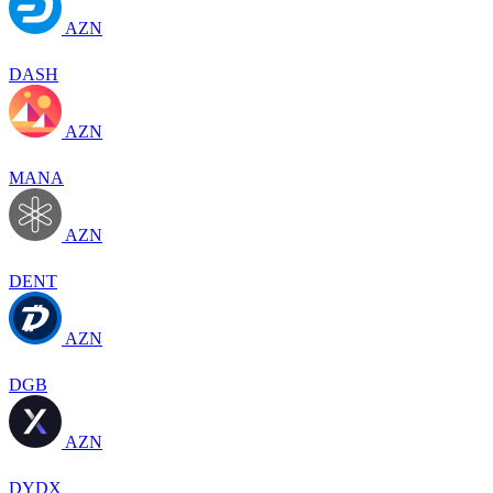
AZN
DASH
AZN
MANA
AZN
DENT
AZN
DGB
AZN
DYDX