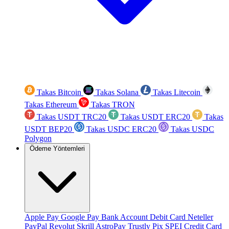
Takas Bitcoin
Takas Solana
Takas Litecoin
Takas Ethereum
Takas TRON
Takas USDT TRC20
Takas USDT ERC20
Takas
USDT BEP20
Takas USDC ERC20
Takas USDC
Polygon
Ödeme Yöntemleri
Apple Pay
Google Pay
Bank Account
Debit Card
Neteller
PayPal
Revolut
Skrill
AstroPay
Trustly
Pix
SPEI
Credit Card