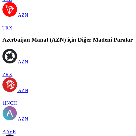
AZN
TRX
Azerbaijan Manat (AZN) için Diğer Madeni Paralar
AZN
ZRX
AZN
1INCH
AZN
AAVE