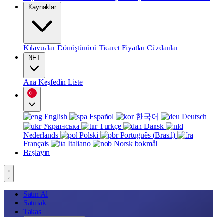
Kaynaklar
Kılavuzlar
Dönüştürücü
Ticaret
Fiyatlar
Cüzdanlar
NFT
Ana
Keşfedin
Liste
English
Español
한국어
Deutsch
Українська
Türkçe
Dansk
Nederlands
Polski
Português (Brasil)
Français
Italiano
Norsk bokmål
Başlayın
Satın Al
Satmak
Takas