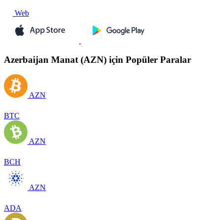
Web
Azerbaijan Manat (AZN) için Popüler Paralar
AZN
BTC
AZN
BCH
AZN
ADA