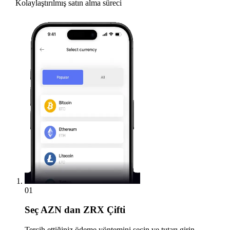
Kolaylaştırılmış satın alma süreci
01
Seç
AZN dan ZRX Çifti
Tercih ettiğiniz ödeme yöntemini seçin ve tutarı girin.