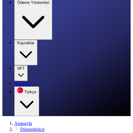
Ödeme Yöntemleri
Kaynaklar
NFT
Başlayın
Türkçe
Anasayfa
Dönüştürücü