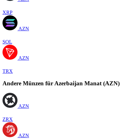
XRP
AZN
SOL
AZN
TRX
Andere Münzen für Azerbaijan Manat (AZN)
AZN
ZRX
AZN