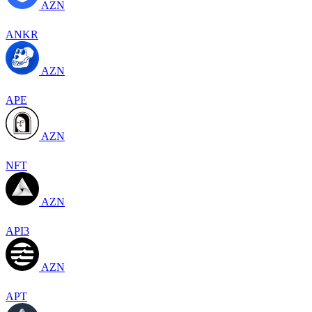
AZN
ANKR
AZN
APE
AZN
NFT
AZN
API3
AZN
APT