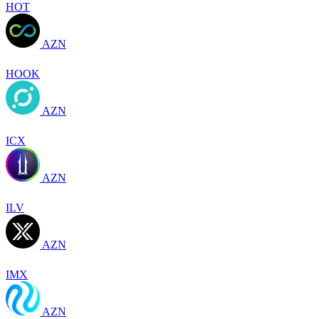
HOT
AZN
HOOK
AZN
ICX
AZN
ILV
AZN
IMX
AZN