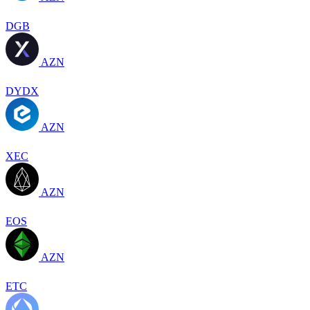
DGB
AZN
DYDX
AZN
XEC
AZN
EOS
AZN
ETC