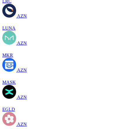
LRC
AZN
LUNA
AZN
MKR
AZN
MASK
AZN
EGLD
AZN