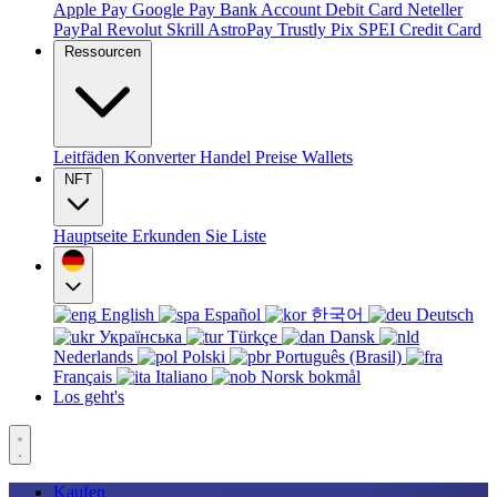
Apple Pay
Google Pay
Bank Account
Debit Card
Neteller
PayPal
Revolut
Skrill
AstroPay
Trustly
Pix
SPEI
Credit Card
Ressourcen
Leitfäden
Konverter
Handel
Preise
Wallets
NFT
Hauptseite
Erkunden Sie
Liste
English
Español
한국어
Deutsch
Українська
Türkçe
Dansk
Nederlands
Polski
Português (Brasil)
Français
Italiano
Norsk bokmål
Los geht's
Kaufen