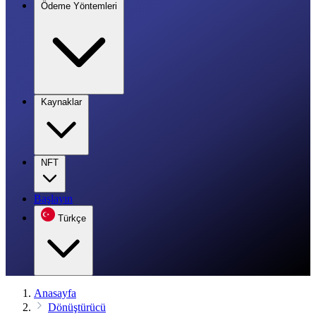
Ödeme Yöntemleri
Kaynaklar
NFT
Başlayın
Türkçe
Anasayfa
Dönüştürücü