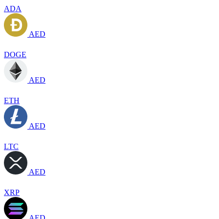
ADA
AED
DOGE
AED
ETH
AED
LTC
AED
XRP
AED