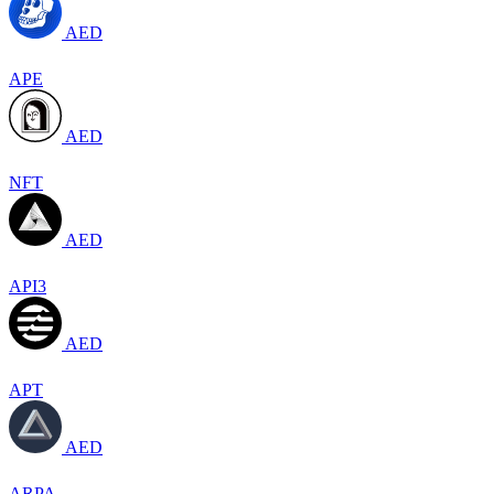
AED
APE
AED
NFT
AED
API3
AED
APT
AED
ARPA