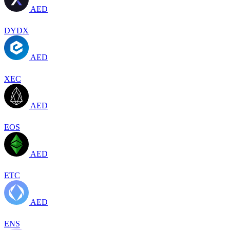
AED
DYDX
AED
XEC
AED
EOS
AED
ETC
AED
ENS