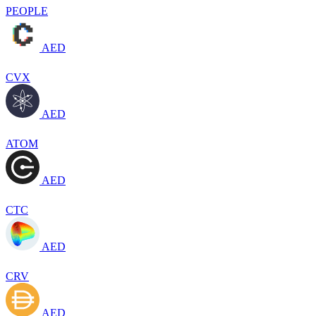
PEOPLE
AED
CVX
AED
ATOM
AED
CTC
AED
CRV
AED