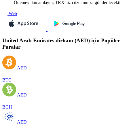
Ödemeyi tamamlayın, TRX'niz cüzdanınıza gönderilecektir.
Web
United Arab Emirates dirham (AED) için Popüler
Paralar
AED
BTC
AED
BCH
AED