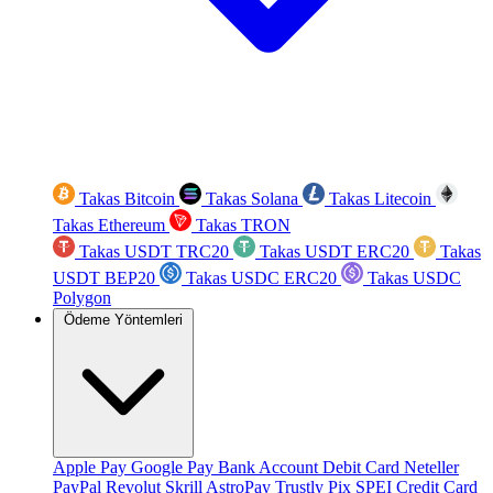
Takas Bitcoin
Takas Solana
Takas Litecoin
Takas Ethereum
Takas TRON
Takas USDT TRC20
Takas USDT ERC20
Takas
USDT BEP20
Takas USDC ERC20
Takas USDC
Polygon
Ödeme Yöntemleri
Apple Pay
Google Pay
Bank Account
Debit Card
Neteller
PayPal
Revolut
Skrill
AstroPay
Trustly
Pix
SPEI
Credit Card