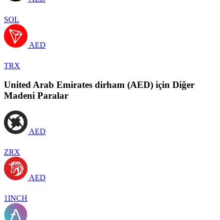
SOL
AED
TRX
United Arab Emirates dirham (AED) için Diğer
Madeni Paralar
AED
ZRX
AED
1INCH