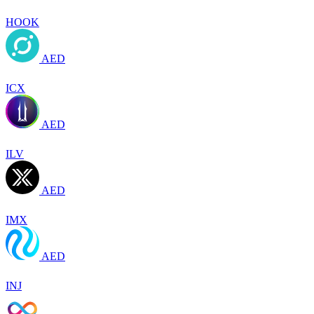
HOOK
AED
ICX
AED
ILV
AED
IMX
AED
INJ