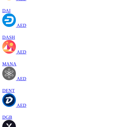
DAI
AED
DASH
AED
MANA
AED
DENT
AED
DGB