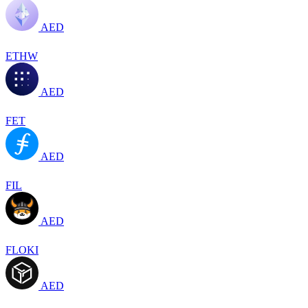
AED
ETHW
AED
FET
AED
FIL
AED
FLOKI
AED