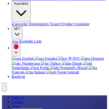
Kaynaklar
Kılavuzlar
Dönüştürücü
Ticaret
Fiyatlar
Cüzdanlar
NFT
Ana
Keşfedin
Liste
English
Español
한국어
Deutsch
Українська
Türkçe
Dansk
Nederlands
Polski
Português (Brasil)
Français
Italiano
Norsk bokmål
Başlayın
Satın Al
Satmak
Takas