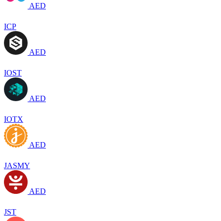
AED
ICP
AED
IOST
AED
IOTX
AED
JASMY
AED
JST