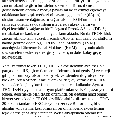
küresel ücretsiz içerik eğlence sistemi oluşturmayı amaçlayan blok
zinciri tabanlı sağlam bir işletim sistemidir. Birincil amacı,
geliştiricilerin özellikle medya paylaşımı ve çevrimiçi eğlenceye
odaklanan karmaşık merkezi olmayan uygulamalar (dApps)
oluşturmasını ve dağıtmasını sağlamaktır. TRON'un mimarisi,
saniyede önemli sayıda işlemi işleyerek yüksek verim ve
ölçeklenebilirlik sağlayan bir Delegated Proof-of-Stake (DPoS)
mutabakat mekanizmasından yararlanmaktadır. Bu da TRON blok
zinciri teknolojisini yüksek hacimli dApp'ler için cazip bir platform
haline getirmektedir. Ağ, TRON Sanal Makinesi (TVM)
aracılığıyla Ethereum Sanal Makinesi (EVM) ile uyumlu akıllı
sözleşmeleri destekleyerek geliştiriciler için daha kolay geçişi
kolaylaştırır.
Yerel yardımcı token TRX, TRON ekosisteminin ayrılmaz bir
parçasıdır. TRX, işlem ücretlerini ödemek, bant genişliği ve enerji
gibi platform kaynaklarına erişmek ve işlemleri doğrulayan ve
bloklar üreten Süper Temsilcilere (SR'ler) oy vermek için TRX
stake ederek ağın yönetişimine katılmak için kullanılır. Ayrıca
TRX, DeFi uygulamaları, oyun platformları ve NFT pazar yerlerini
içeren, gelişmekte olan dApp ortamında bir değişim aracı olarak
hizmet vermektedir. TRON, özellikle aktif kullanıcı tabanı, TRC-
20 token standardı (ERC-20'ye benzer) ve BitTorrent gibi satın
almalar yoluyla merkezi olmayan bir dijital içerik ekosistemini
teşvik etme çabalarıyla tanınan Web3 altyapısında önemli bir