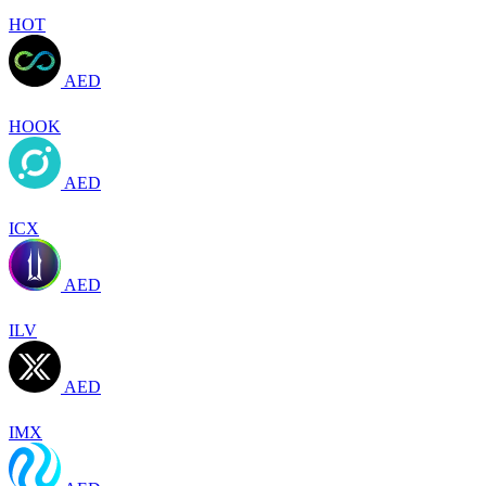
HOT
AED
HOOK
AED
ICX
AED
ILV
AED
IMX