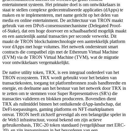
entertainment systeem. Het primaire doel is om ontwikkelaars in
staat te stellen complexe gedecentraliseerde applicaties (dApps) te
maken en te implementeren, met name gericht op het delen van
media en online entertainment. De architectuur van TRON maakt
gebruik van een DPoS-consensusmechanisme (Delegated Proof-
of-Stake), dat een hoge doorvoer en schaalbaarheid mogelijk maakt
en een aanzienlijk aantal transacties per seconde verwerkt. Dit
maakt de TRON blockchaintechnologie een aantrekkelijk platform
voor dApps met hoge volumes. Het netwerk ondersteunt smart
contracts die compatibel zijn met de Ethereum Virtual Machine
(EVM) via de TRON Virtual Machine (TVM), wat de migratie
voor ontwikkelaars vergemakkelijkt.
De native utility token, TRX, is een integraal onderdeel van het
TRON ecosysteem. TRX wordt gebruikt voor het betalen van
transactiekosten, toegang tot platformbronnen zoals bandbreedte en
energie, en deelname aan het bestuur van het netwerk door TRX in
te zetten om te stemmen voor Super Representatives (SR's) die
transacties valideren en blokken produceren. Bovendien dient
TRX als ruilmiddel binnen het ontluikende dApp-landschap, dat
DeFi-toepassingen, gaming platforms en NFT-marktplaatsen
omvat. TRON heeft zichzelf gevestigd als een belangrijke speler in
de Web3 infrastructuur, vooral bekend om zijn actieve
gebruikersbasis, TRC-20 token standaard (vergelijkbaar met ERC-
20), en zijn inspanningen in het bevorderen van een