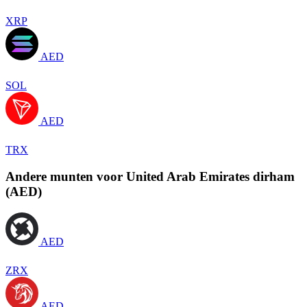
XRP
AED
SOL
AED
TRX
Andere munten voor United Arab Emirates dirham
(AED)
AED
ZRX
AED