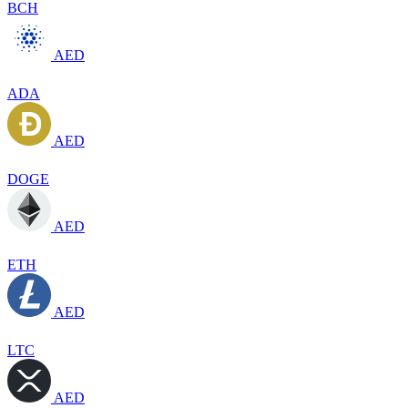
BCH
AED
ADA
AED
DOGE
AED
ETH
AED
LTC
AED