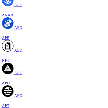
AED
ANKR
AED
APE
AED
NFT
AED
API3
AED
APT