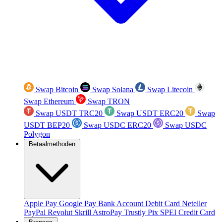
Swap Bitcoin
Swap Solana
Swap Litecoin
Swap Ethereum
Swap TRON
Swap USDT TRC20
Swap USDT ERC20
Swap
USDT BEP20
Swap USDC ERC20
Swap USDC
Polygon
Betaalmethoden
Apple Pay
Google Pay
Bank Account
Debit Card
Neteller
PayPal
Revolut
Skrill
AstroPay
Trustly
Pix
SPEI
Credit Card