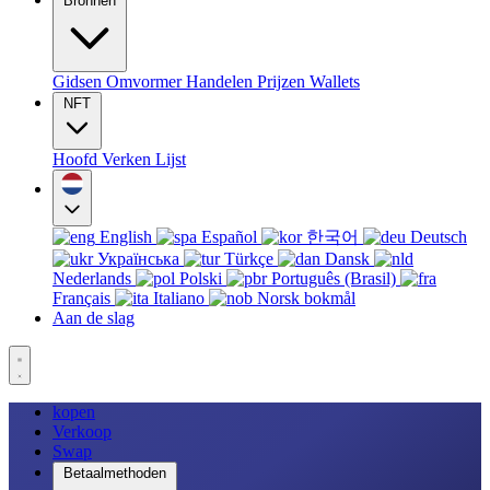
Bronnen
Gidsen
Omvormer
Handelen
Prijzen
Wallets
NFT
Hoofd
Verken
Lijst
English
Español
한국어
Deutsch
Українська
Türkçe
Dansk
Nederlands
Polski
Português (Brasil)
Français
Italiano
Norsk bokmål
Aan de slag
kopen
Verkoop
Swap
Betaalmethoden