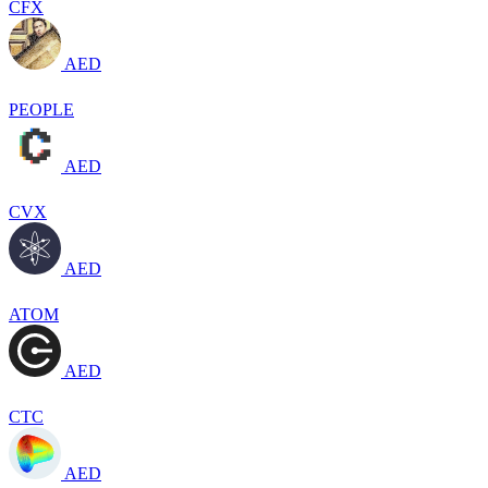
CFX
AED
PEOPLE
AED
CVX
AED
ATOM
AED
CTC
AED