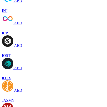
AED
INJ
AED
ICP
AED
IOST
AED
IOTX
AED
JASMY