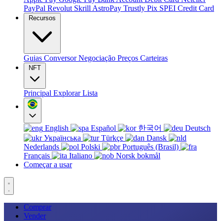
PayPal
Revolut
Skrill
AstroPay
Trustly
Pix
SPEI
Credit Card
Recursos
Guias
Conversor
Negociação
Preços
Carteiras
NFT
Principal
Explorar
Lista
English
Español
한국어
Deutsch
Українська
Türkçe
Dansk
Nederlands
Polski
Português (Brasil)
Français
Italiano
Norsk bokmål
Começar a usar
Comprar
Vender