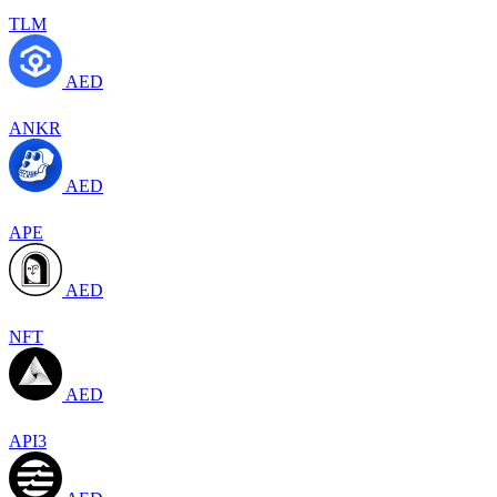
TLM
AED
ANKR
AED
APE
AED
NFT
AED
API3