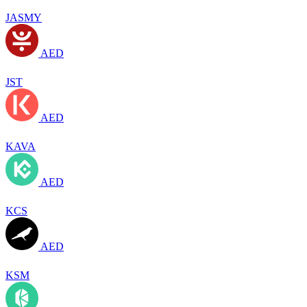
JASMY
AED
JST
AED
KAVA
AED
KCS
AED
KSM