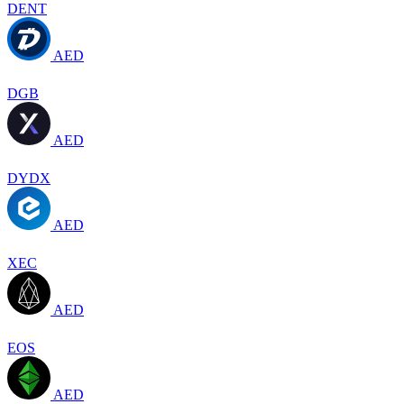
DENT
AED
DGB
AED
DYDX
AED
XEC
AED
EOS
AED