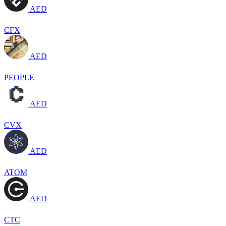
AED
CFX
AED
PEOPLE
AED
CVX
AED
ATOM
AED
CTC