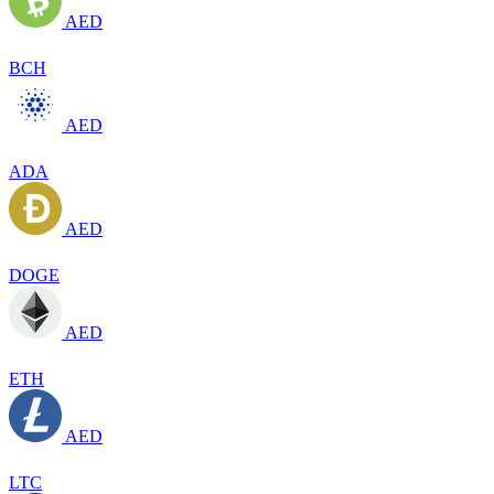
AED
BCH
AED
ADA
AED
DOGE
AED
ETH
AED
LTC