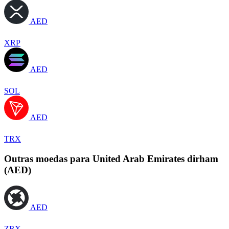
AED
XRP
AED
SOL
AED
TRX
Outras moedas para United Arab Emirates dirham
(AED)
AED
ZRX