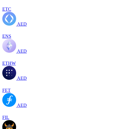
ETC
AED
ENS
AED
ETHW
AED
FET
AED
FIL