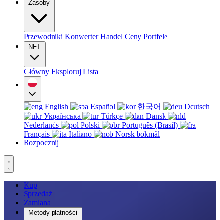
Zasoby
Przewodniki
Konwerter
Handel
Ceny
Portfele
NFT
Główny
Eksploruj
Lista
English
Español
한국어
Deutsch
Українська
Türkçe
Dansk
Nederlands
Polski
Português (Brasil)
Français
Italiano
Norsk bokmål
Rozpocznij
Kup
Sprzedaż
Zamiana
Metody płatności