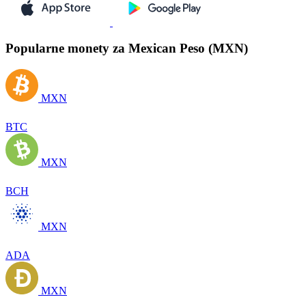
Popularne monety za Mexican Peso (MXN)
MXN
BTC
MXN
BCH
MXN
ADA
MXN