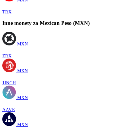
TRX
Inne monety za Mexican Peso (MXN)
MXN
ZRX
MXN
1INCH
MXN
AAVE
MXN