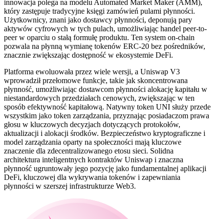
innowacja polega na modelu Automated Market Maker (AMM),
który zastępuje tradycyjne księgi zamówień pulami płynności.
Użytkownicy, znani jako dostawcy płynności, deponują pary
aktywów cyfrowych w tych pulach, umożliwiając handel peer-to-
peer w oparciu o stałą formułę produktu. Ten system on-chain
pozwala na płynną wymianę tokenów ERC-20 bez pośredników,
znacznie zwiększając dostępność w ekosystemie DeFi.
Platforma ewoluowała przez wiele wersji, a Uniswap V3
wprowadził przełomowe funkcje, takie jak skoncentrowana
płynność, umożliwiając dostawcom płynności alokację kapitału w
niestandardowych przedziałach cenowych, zwiększając w ten
sposób efektywność kapitałową. Natywny token UNI służy przede
wszystkim jako token zarządzania, przyznając posiadaczom prawa
głosu w kluczowych decyzjach dotyczących protokołów,
aktualizacji i alokacji środków. Bezpieczeństwo kryptograficzne i
model zarządzania oparty na społeczności mają kluczowe
znaczenie dla zdecentralizowanego etosu sieci. Solidna
architektura inteligentnych kontraktów Uniswap i znaczna
płynność ugruntowały jego pozycję jako fundamentalnej aplikacji
DeFi, kluczowej dla wykrywania tokenów i zapewniania
płynności w szerszej infrastrukturze Web3.