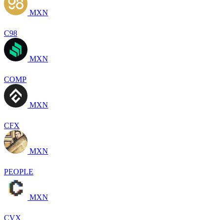
MXN
C98
MXN
COMP
MXN
CFX
MXN
PEOPLE
MXN
CVX