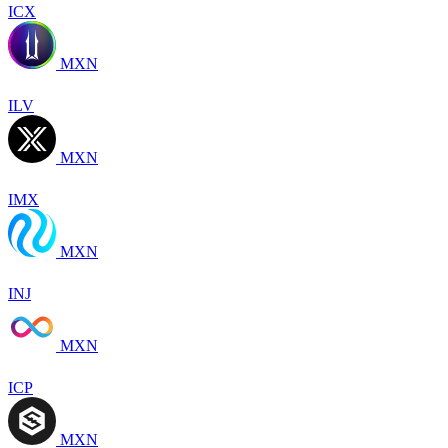
ICX
MXN
ILV
MXN
IMX
MXN
INJ
MXN
ICP
MXN