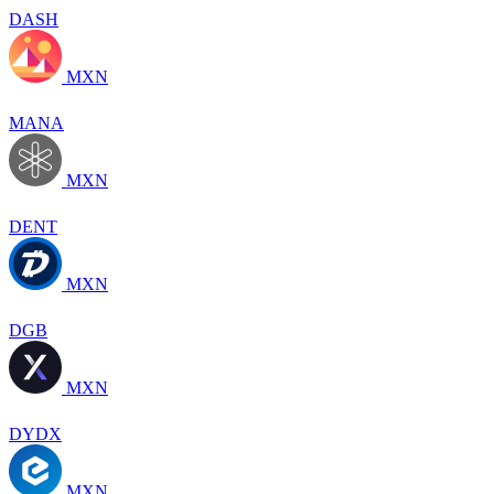
DASH
MXN
MANA
MXN
DENT
MXN
DGB
MXN
DYDX
MXN