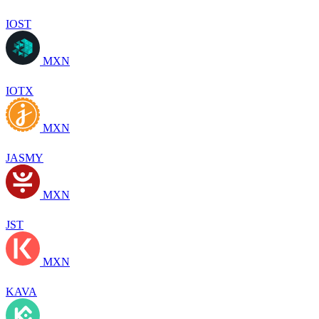
IOST
MXN
IOTX
MXN
JASMY
MXN
JST
MXN
KAVA