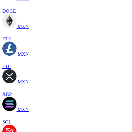
DOGE
MXN
ETH
MXN
LTC
MXN
XRP
MXN
SOL