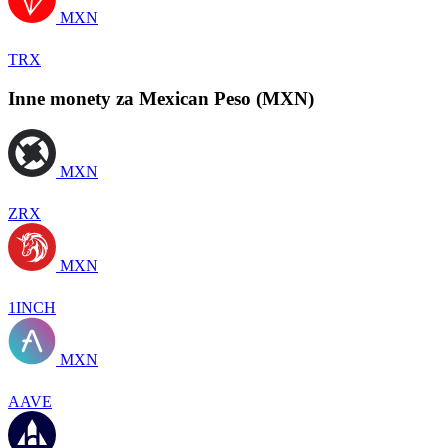
MXN
TRX
Inne monety za Mexican Peso (MXN)
MXN
ZRX
MXN
1INCH
MXN
AAVE