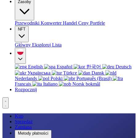
Zasoby
Przewodniki
Konwerter
Handel
Ceny
Portfele
NFT
Główny
Eksploruj
Lista
English
Español
한국어
Deutsch
Українська
Türkçe
Dansk
Nederlands
Polski
Português (Brasil)
Français
Italiano
Norsk bokmål
Rozpocznij
Kup
Sprzedaż
Zamiana
Metody płatności