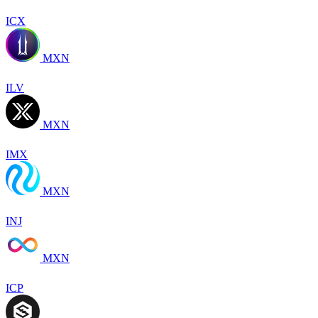
ICX
MXN
ILV
MXN
IMX
MXN
INJ
MXN
ICP