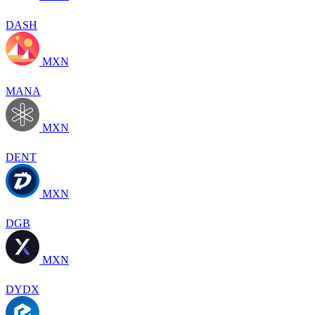
DASH
MXN
MANA
MXN
DENT
MXN
DGB
MXN
DYDX