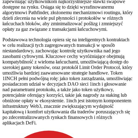
zapewniając użytkownikom najkorzystniejsze stawki swapowe
dostępne na rynku. Osiąga się to dzięki wyrafinowanemu
algorytmowi Pathfinder, złożonemu mechanizmowi routingu, który
dzieli zlecenia na wiele pul płynności i protokołów w różnych
łańcuchach bloków, aby zminimalizować poślizg i zmniejszyć
opłaty za gaz związane z transakcjami łańcuchowymi.
Podstawowa technologia opiera się na inteligentnych kontraktach
w celu realizacji tych zagregowanych transakcji w sposób
niestandardowy, zachowując kontrolę użytkownika nad jego
zasobami cyfrowymi. Kluczowe cechy wyróżniające obejmują
kompatybilność z wieloma łańcuchami, umożliwiającą dostęp do
szerokiej gamy tokenów, oraz protokół Limit Order Protocol, który
umożliwia bardziej zaawansowane strategie handlowe. Token
1INCH pełni podwójną rolę: jako token zarządzania, umożliwiając
posiadaczom udział w decyzjach DAO sieci 1inch i głosowanie
nad parametrami protokołu, a także jako token użytkowy,
potencjalnie oferujący korzyści, takie jak nagrody za staking lub
obniżone opłaty w ekosystemie. 1inch jest istotnym komponentem
infrastruktury Web3, znacznie zwiększającym wydajność
kapitałową i komfort użytkowania dla traderów poruszających się
po zdecentralizowanych rynkach finansowych i różnych
aplikacjach DeFi.