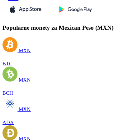
Popularne monety za Mexican Peso (MXN)
MXN
BTC
MXN
BCH
MXN
ADA
MXN