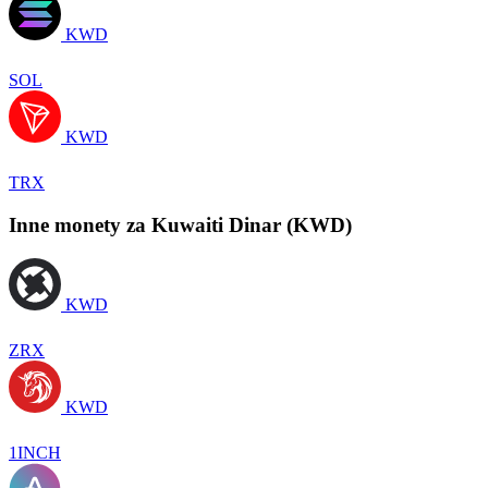
KWD
SOL
KWD
TRX
Inne monety za Kuwaiti Dinar (KWD)
KWD
ZRX
KWD
1INCH