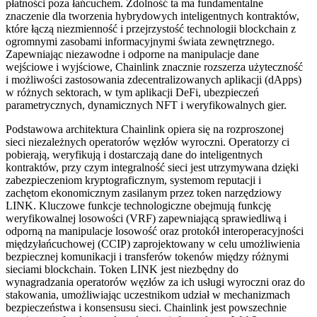
płatności poza łańcuchem. Zdolność ta ma fundamentalne
znaczenie dla tworzenia hybrydowych inteligentnych kontraktów,
które łączą niezmienność i przejrzystość technologii blockchain z
ogromnymi zasobami informacyjnymi świata zewnętrznego.
Zapewniając niezawodne i odporne na manipulacje dane
wejściowe i wyjściowe, Chainlink znacznie rozszerza użyteczność
i możliwości zastosowania zdecentralizowanych aplikacji (dApps)
w różnych sektorach, w tym aplikacji DeFi, ubezpieczeń
parametrycznych, dynamicznych NFT i weryfikowalnych gier.
Podstawowa architektura Chainlink opiera się na rozproszonej
sieci niezależnych operatorów węzłów wyroczni. Operatorzy ci
pobierają, weryfikują i dostarczają dane do inteligentnych
kontraktów, przy czym integralność sieci jest utrzymywana dzięki
zabezpieczeniom kryptograficznym, systemom reputacji i
zachętom ekonomicznym zasilanym przez token narzędziowy
LINK. Kluczowe funkcje technologiczne obejmują funkcję
weryfikowalnej losowości (VRF) zapewniającą sprawiedliwą i
odporną na manipulacje losowość oraz protokół interoperacyjności
międzyłańcuchowej (CCIP) zaprojektowany w celu umożliwienia
bezpiecznej komunikacji i transferów tokenów między różnymi
sieciami blockchain. Token LINK jest niezbędny do
wynagradzania operatorów węzłów za ich usługi wyroczni oraz do
stakowania, umożliwiając uczestnikom udział w mechanizmach
bezpieczeństwa i konsensusu sieci. Chainlink jest powszechnie