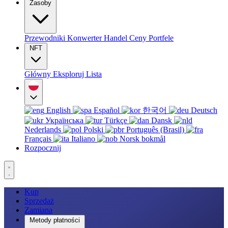
Zasoby
Przewodniki
Konwerter
Handel
Ceny
Portfele
NFT
Główny
Eksploruj
Lista
English
Español
한국어
Deutsch
Українська
Türkçe
Dansk
Nederlands
Polski
Português (Brasil)
Français
Italiano
Norsk bokmål
Rozpocznij
Kup
Sprzedaż
Zamiana
Metody płatności