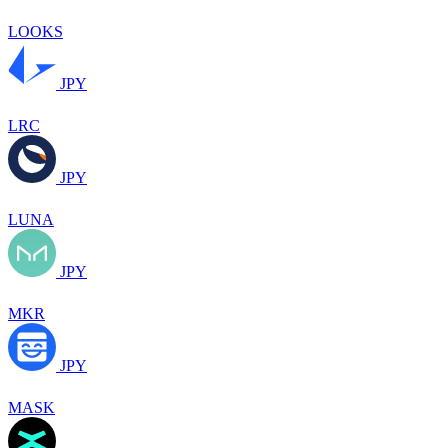
LOOKS
JPY
LRC
JPY
LUNA
JPY
MKR
JPY
MASK