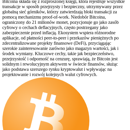
Bitcoina składa się z rozproszonej księgi, która rejestruje wszystkie
transakcje w sposób przejrzysty i bezpieczny, utrzymywany przez
globalną sieć górników, którzy zatwierdzają bloki transakcji za
pomocą mechanizmu proof-of-work. Niedobór Bitcoina,
ograniczony do 21 milionów monet, pozycjonuje go jako zasób
cyfrowy o cechach deflacyjnych, często postrzegany jako
zabezpieczenie przed inflacją. Ekosystem wspiera różnorodne
aplikacje, od płatności peer-to-peer i przekazów pieniężnych po
zdecentralizowane projekty finansowe (DeFi), przyciągając
szerokie zainteresowanie zarówno jako magazyn wartości, jak i
środek wymiany. Kluczowe cechy, takie jak bezpieczeństwo,
przejrzystość i odporność na cenzurę, sprawiają, że Bitcoin jest
solidnym i rewolucyjnym aktywem w świecie finansów, służąc
jako podstawa szerszego rynku kryptowalut i wpływając na
projektowanie i rozwój kolejnych walut cyfrowych.