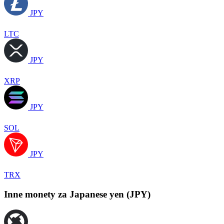
JPY
LTC
JPY
XRP
JPY
SOL
JPY
TRX
Inne monety za Japanese yen (JPY)