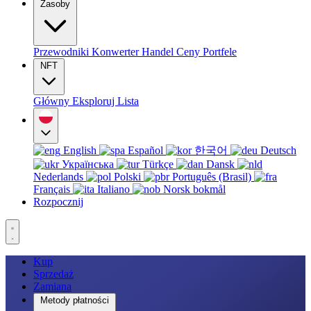
Zasoby
Przewodniki
Konwerter
Handel
Ceny
Portfele
NFT
Główny
Eksploruj
Lista
English
Español
한국어
Deutsch
Українська
Türkçe
Dansk
Nederlands
Polski
Português (Brasil)
Français
Italiano
Norsk bokmål
Rozpocznij
Kup
Sprzedaż
Zamiana
Metody płatności