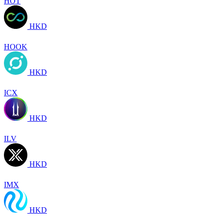
HOT
HKD
HOOK
HKD
ICX
HKD
ILV
HKD
IMX
HKD