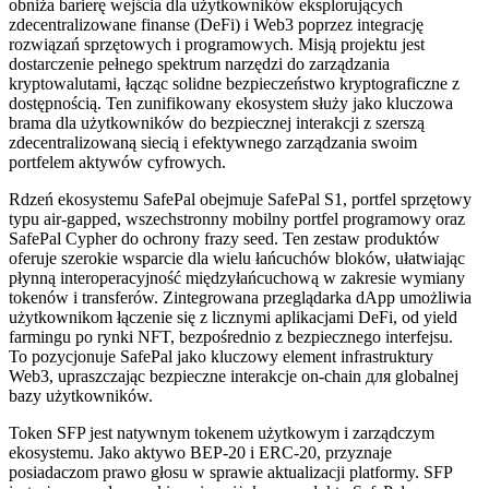
obniża barierę wejścia dla użytkowników eksplorujących
zdecentralizowane finanse (DeFi) i Web3 poprzez integrację
rozwiązań sprzętowych i programowych. Misją projektu jest
dostarczenie pełnego spektrum narzędzi do zarządzania
kryptowalutami, łącząc solidne bezpieczeństwo kryptograficzne z
dostępnością. Ten zunifikowany ekosystem służy jako kluczowa
brama dla użytkowników do bezpiecznej interakcji z szerszą
zdecentralizowaną siecią i efektywnego zarządzania swoim
portfelem aktywów cyfrowych.
Rdzeń ekosystemu SafePal obejmuje SafePal S1, portfel sprzętowy
typu air-gapped, wszechstronny mobilny portfel programowy oraz
SafePal Cypher do ochrony frazy seed. Ten zestaw produktów
oferuje szerokie wsparcie dla wielu łańcuchów bloków, ułatwiając
płynną interoperacyjność międzyłańcuchową w zakresie wymiany
tokenów i transferów. Zintegrowana przeglądarka dApp umożliwia
użytkownikom łączenie się z licznymi aplikacjami DeFi, od yield
farmingu po rynki NFT, bezpośrednio z bezpiecznego interfejsu.
To pozycjonuje SafePal jako kluczowy element infrastruktury
Web3, upraszczając bezpieczne interakcje on-chain для globalnej
bazy użytkowników.
Token SFP jest natywnym tokenem użytkowym i zarządczym
ekosystemu. Jako aktywo BEP-20 i ERC-20, przyznaje
posiadaczom prawo głosu w sprawie aktualizacji platformy. SFP