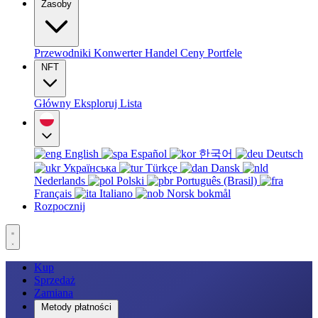
Zasoby
Przewodniki
Konwerter
Handel
Ceny
Portfele
NFT
Główny
Eksploruj
Lista
English
Español
한국어
Deutsch
Українська
Türkçe
Dansk
Nederlands
Polski
Português (Brasil)
Français
Italiano
Norsk bokmål
Rozpocznij
Kup
Sprzedaż
Zamiana
Metody płatności