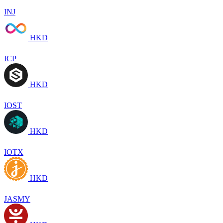
INJ
HKD
ICP
HKD
IOST
HKD
IOTX
HKD
JASMY