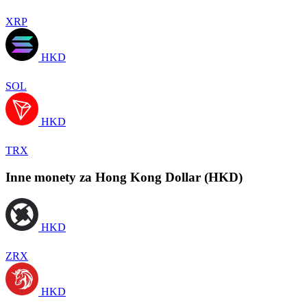
XRP
HKD
SOL
HKD
TRX
Inne monety za Hong Kong Dollar (HKD)
HKD
ZRX
HKD