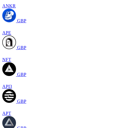
ANKR
GBP
APE
GBP
NFT
GBP
API3
GBP
APT