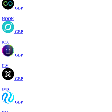
GBP
HOOK
GBP
ICX
GBP
ILV
GBP
IMX
GBP