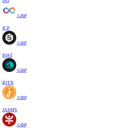
INJ
GBP
ICP
GBP
IOST
GBP
IOTX
GBP
JASMY
GBP