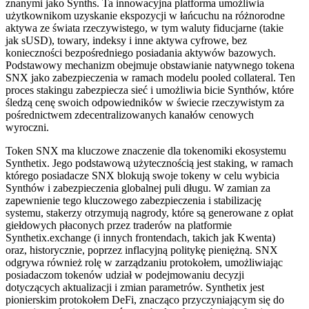
znanymi jako Synths. Ta innowacyjna platforma umożliwia
użytkownikom uzyskanie ekspozycji w łańcuchu na różnorodne
aktywa ze świata rzeczywistego, w tym waluty fiducjarne (takie
jak sUSD), towary, indeksy i inne aktywa cyfrowe, bez
konieczności bezpośredniego posiadania aktywów bazowych.
Podstawowy mechanizm obejmuje obstawianie natywnego tokena
SNX jako zabezpieczenia w ramach modelu pooled collateral. Ten
proces stakingu zabezpiecza sieć i umożliwia bicie Synthów, które
śledzą cenę swoich odpowiedników w świecie rzeczywistym za
pośrednictwem zdecentralizowanych kanałów cenowych
wyroczni.
Token SNX ma kluczowe znaczenie dla tokenomiki ekosystemu
Synthetix. Jego podstawową użytecznością jest staking, w ramach
którego posiadacze SNX blokują swoje tokeny w celu wybicia
Synthów i zabezpieczenia globalnej puli długu. W zamian za
zapewnienie tego kluczowego zabezpieczenia i stabilizację
systemu, stakerzy otrzymują nagrody, które są generowane z opłat
giełdowych płaconych przez traderów na platformie
Synthetix.exchange (i innych frontendach, takich jak Kwenta)
oraz, historycznie, poprzez inflacyjną politykę pieniężną. SNX
odgrywa również rolę w zarządzaniu protokołem, umożliwiając
posiadaczom tokenów udział w podejmowaniu decyzji
dotyczących aktualizacji i zmian parametrów. Synthetix jest
pionierskim protokołem DeFi, znacząco przyczyniającym się do