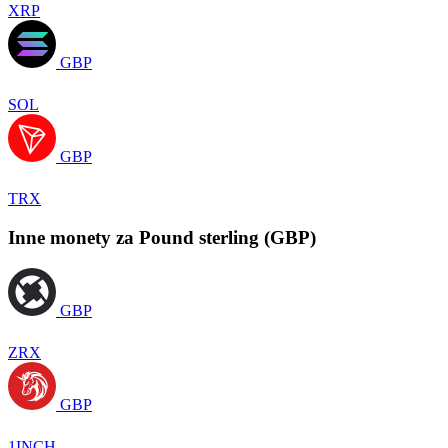
XRP
GBP
SOL
GBP
TRX
Inne monety za Pound sterling (GBP)
GBP
ZRX
GBP
1INCH