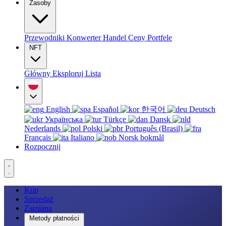
Zasoby
Przewodniki
Konwerter
Handel
Ceny
Portfele
NFT
Główny
Eksploruj
Lista
English
Español
한국어
Deutsch
Українська
Türkçe
Dansk
Nederlands
Polski
Português (Brasil)
Français
Italiano
Norsk bokmål
Rozpocznij
Kup
Sprzedaż
Zamiana
Metody płatności