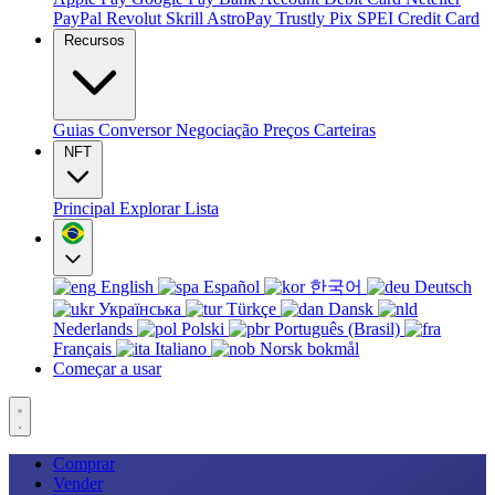
PayPal
Revolut
Skrill
AstroPay
Trustly
Pix
SPEI
Credit Card
Recursos
Guias
Conversor
Negociação
Preços
Carteiras
NFT
Principal
Explorar
Lista
English
Español
한국어
Deutsch
Українська
Türkçe
Dansk
Nederlands
Polski
Português (Brasil)
Français
Italiano
Norsk bokmål
Começar a usar
Comprar
Vender