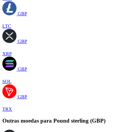
GBP
LTC
GBP
XRP
GBP
SOL
GBP
TRX
Outras moedas para Pound sterling (GBP)