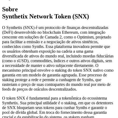
Sobre
Synthetix Network Token (SNX)
O Synthetix (SNX) é um protocolo de finanças descentralizadas
(DeFi) desenvolvido no blockchain Ethereum, com integração
crescente em soluções de Camada 2, como o Optimism, projetado
para facilitar a emissão e a negociação de ativos sintéticos,
conhecidos como Synths. Essa plataforma inovadora permite que
os usuários obtenham exposição na cadeia a uma gama
diversificada de ativos do mundo real, incluindo moedas fiduciárias
(como o sUSD), commodities, índices e outros ativos digitais, sem
a necessidade de manter o ativo subjacente diretamente. O
mecanismo principal envolve o staking do token SNX nativo como
garantia em um modelo de garantia agrupada. Esse processo de
staking protege a rede e permite a cunhagem de Synths, que
rastreiam o preço de suas contrapartes do mundo real por meio de
feeds de preços de oráculos descentralizados.
O token SNX é fundamental para a tokenômica do ecossistema
Synthetix. Sua principal utilidade é o staking, em que os detentores
de SNX bloqueiam seus tokens para cunhar Synths e garantir o
pool de dívida global. Em troca do fornecimento dessa garantia
crucial e da estabilização do sistema, os stakers ganham