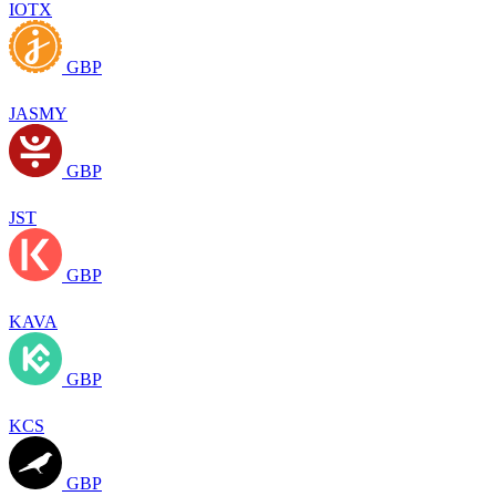
IOTX
GBP
JASMY
GBP
JST
GBP
KAVA
GBP
KCS
GBP