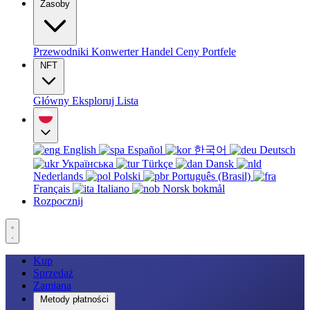
Zasoby
Przewodniki
Konwerter
Handel
Ceny
Portfele
NFT
Główny
Eksploruj
Lista
English
Español
한국어
Deutsch
Українська
Türkçe
Dansk
Nederlands
Polski
Português (Brasil)
Français
Italiano
Norsk bokmål
Rozpocznij
Kup
Sprzedaż
Zamiana
Metody płatności