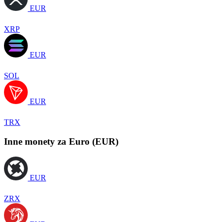
EUR
XRP
EUR
SOL
EUR
TRX
Inne monety za Euro (EUR)
EUR
ZRX