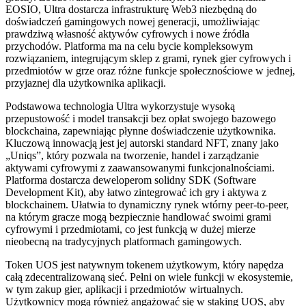
EOSIO, Ultra dostarcza infrastrukturę Web3 niezbędną do
doświadczeń gamingowych nowej generacji, umożliwiając
prawdziwą własność aktywów cyfrowych i nowe źródła
przychodów. Platforma ma na celu bycie kompleksowym
rozwiązaniem, integrującym sklep z grami, rynek gier cyfrowych i
przedmiotów w grze oraz różne funkcje społecznościowe w jednej,
przyjaznej dla użytkownika aplikacji.
Podstawowa technologia Ultra wykorzystuje wysoką
przepustowość i model transakcji bez opłat swojego bazowego
blockchaina, zapewniając płynne doświadczenie użytkownika.
Kluczową innowacją jest jej autorski standard NFT, znany jako
„Uniqs”, który pozwala na tworzenie, handel i zarządzanie
aktywami cyfrowymi z zaawansowanymi funkcjonalnościami.
Platforma dostarcza deweloperom solidny SDK (Software
Development Kit), aby łatwo zintegrować ich gry i aktywa z
blockchainem. Ułatwia to dynamiczny rynek wtórny peer-to-peer,
na którym gracze mogą bezpiecznie handlować swoimi grami
cyfrowymi i przedmiotami, co jest funkcją w dużej mierze
nieobecną na tradycyjnych platformach gamingowych.
Token UOS jest natywnym tokenem użytkowym, który napędza
całą zdecentralizowaną sieć. Pełni on wiele funkcji w ekosystemie,
w tym zakup gier, aplikacji i przedmiotów wirtualnych.
Użytkownicy mogą również angażować się w staking UOS, aby