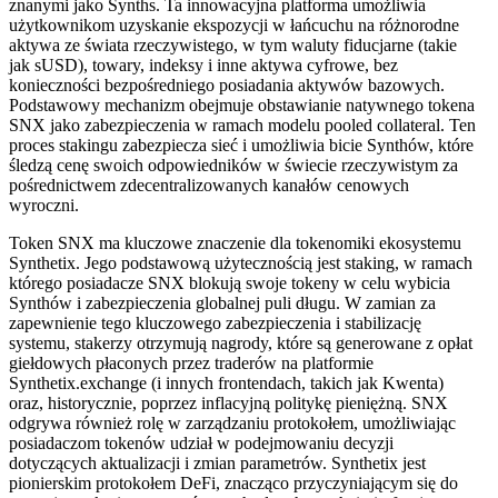
znanymi jako Synths. Ta innowacyjna platforma umożliwia
użytkownikom uzyskanie ekspozycji w łańcuchu na różnorodne
aktywa ze świata rzeczywistego, w tym waluty fiducjarne (takie
jak sUSD), towary, indeksy i inne aktywa cyfrowe, bez
konieczności bezpośredniego posiadania aktywów bazowych.
Podstawowy mechanizm obejmuje obstawianie natywnego tokena
SNX jako zabezpieczenia w ramach modelu pooled collateral. Ten
proces stakingu zabezpiecza sieć i umożliwia bicie Synthów, które
śledzą cenę swoich odpowiedników w świecie rzeczywistym za
pośrednictwem zdecentralizowanych kanałów cenowych
wyroczni.
Token SNX ma kluczowe znaczenie dla tokenomiki ekosystemu
Synthetix. Jego podstawową użytecznością jest staking, w ramach
którego posiadacze SNX blokują swoje tokeny w celu wybicia
Synthów i zabezpieczenia globalnej puli długu. W zamian za
zapewnienie tego kluczowego zabezpieczenia i stabilizację
systemu, stakerzy otrzymują nagrody, które są generowane z opłat
giełdowych płaconych przez traderów na platformie
Synthetix.exchange (i innych frontendach, takich jak Kwenta)
oraz, historycznie, poprzez inflacyjną politykę pieniężną. SNX
odgrywa również rolę w zarządzaniu protokołem, umożliwiając
posiadaczom tokenów udział w podejmowaniu decyzji
dotyczących aktualizacji i zmian parametrów. Synthetix jest
pionierskim protokołem DeFi, znacząco przyczyniającym się do