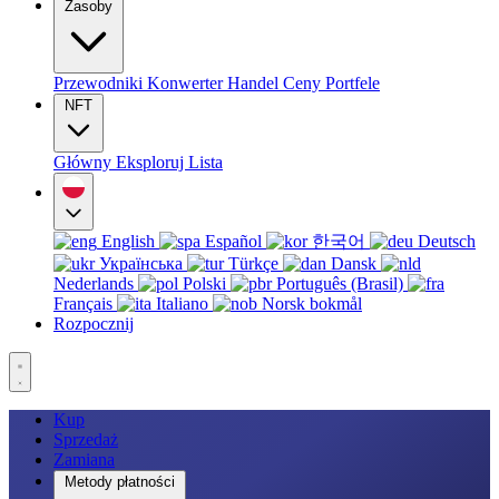
Zasoby
Przewodniki
Konwerter
Handel
Ceny
Portfele
NFT
Główny
Eksploruj
Lista
English
Español
한국어
Deutsch
Українська
Türkçe
Dansk
Nederlands
Polski
Português (Brasil)
Français
Italiano
Norsk bokmål
Rozpocznij
Kup
Sprzedaż
Zamiana
Metody płatności