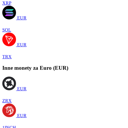
XRP
EUR
SOL
EUR
TRX
Inne monety za Euro (EUR)
EUR
ZRX
EUR
1INCH