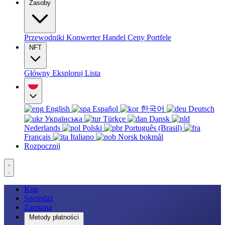
Zasoby
Przewodniki
Konwerter
Handel
Ceny
Portfele
NFT
Główny
Eksploruj
Lista
English
Español
한국어
Deutsch
Українська
Türkçe
Dansk
Nederlands
Polski
Português (Brasil)
Français
Italiano
Norsk bokmål
Rozpocznij
Kup
Sprzedaż
Zamiana
Metody płatności