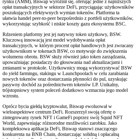
rynku (AMM), Biswap wyróżnił się, oferując jedne z najniższych
opłat transakcyjnych w sektorze DeFi, przyciągając użytkowników
poszukujących efektywnych wymian tokenów. Platforma ta
ułatwia handel peer-to-peer bezpośrednio z portfeli użytkowników,
wykorzystując szybkość i niskie koszty gazu ekosystemu BSC.
Rdzeniem platformy jest jej natywny token użytkowy, BSW.
Kluczową innowacją jest model wydobywania opłat
transakcyjnych, w którym procent opłat handlowych jest zwracany
użytkownikom w tokenach BSW, co motywuje do zwiększenia
wolumenu obrotu. BSW służy również jako token zarządzania,
upoważniając posiadaczy do głosowania nad aktualizacjami i
zmianami w protokole. Użytkownicy mogą wykorzystywać BSW
do yield farmingu, stakingu w Launchpoolach w celu zarabiania
nowych tokenów oraz dostarczania płynności do pul, uzyskując
pasywny dochód za pośrednictwem tokenów LP. Unikalny,
trójstopniowy system poleceń dodatkowo wzmacnia jego model
wzrostu.
Oprócz bycia giełdą kryptowalut, Biswap ewoluował w
wieloaspektowe centrum DeFi. Rozszerzył swoją ofertę o
zintegrowany rynek NFT i GameFi poprzez swój Squid NFT
World, zapewniając różnorodne możliwości zarobku. Jako
kompleksowa aplikacja DeFi, Biswap stanowi znaczącego
konkurenta na BNB Chain, dostarczając solidną i opłacalną