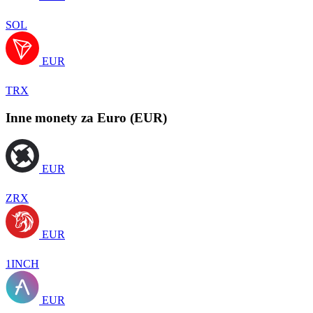
SOL
EUR
TRX
Inne monety za Euro (EUR)
EUR
ZRX
EUR
1INCH
EUR