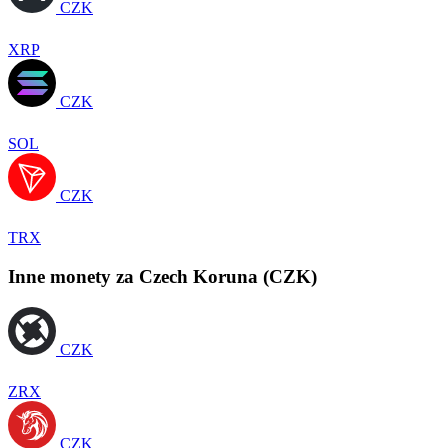
CZK
XRP
CZK
SOL
CZK
TRX
Inne monety za Czech Koruna (CZK)
CZK
ZRX
CZK