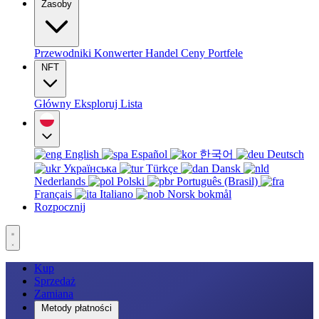
Zasoby
Przewodniki
Konwerter
Handel
Ceny
Portfele
NFT
Główny
Eksploruj
Lista
English
Español
한국어
Deutsch
Українська
Türkçe
Dansk
Nederlands
Polski
Português (Brasil)
Français
Italiano
Norsk bokmål
Rozpocznij
Kup
Sprzedaż
Zamiana
Metody płatności