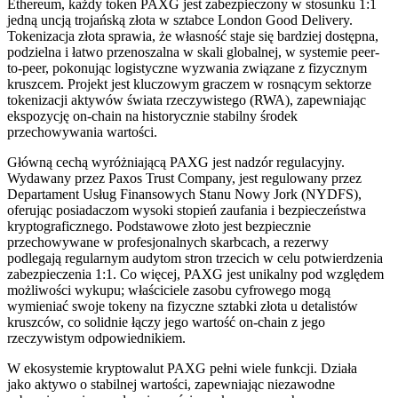
Ethereum, każdy token PAXG jest zabezpieczony w stosunku 1:1
jedną uncją trojańską złota w sztabce London Good Delivery.
Tokenizacja złota sprawia, że własność staje się bardziej dostępna,
podzielna i łatwo przenoszalna w skali globalnej, w systemie peer-
to-peer, pokonując logistyczne wyzwania związane z fizycznym
kruszcem. Projekt jest kluczowym graczem w rosnącym sektorze
tokenizacji aktywów świata rzeczywistego (RWA), zapewniając
ekspozycję on-chain na historycznie stabilny środek
przechowywania wartości.
Główną cechą wyróżniającą PAXG jest nadzór regulacyjny.
Wydawany przez Paxos Trust Company, jest regulowany przez
Departament Usług Finansowych Stanu Nowy Jork (NYDFS),
oferując posiadaczom wysoki stopień zaufania i bezpieczeństwa
kryptograficznego. Podstawowe złoto jest bezpiecznie
przechowywane w profesjonalnych skarbcach, a rezerwy
podlegają regularnym audytom stron trzecich w celu potwierdzenia
zabezpieczenia 1:1. Co więcej, PAXG jest unikalny pod względem
możliwości wykupu; właściciele zasobu cyfrowego mogą
wymieniać swoje tokeny na fizyczne sztabki złota u detalistów
kruszców, co solidnie łączy jego wartość on-chain z jego
rzeczywistym odpowiednikiem.
W ekosystemie kryptowalut PAXG pełni wiele funkcji. Działa
jako aktywo o stabilnej wartości, zapewniając niezawodne