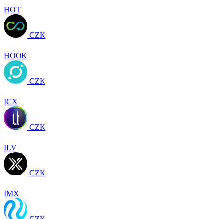
HOT
CZK
HOOK
CZK
ICX
CZK
ILV
CZK
IMX
CZK