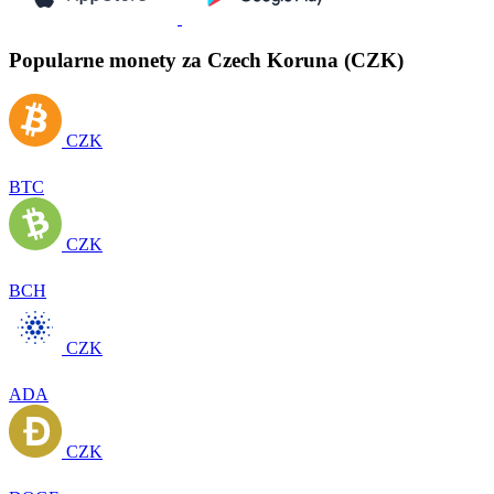
Popularne monety za Czech Koruna (CZK)
CZK
BTC
CZK
BCH
CZK
ADA
CZK