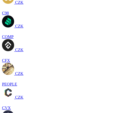
CZK
C98
CZK
COMP
CZK
CFX
CZK
PEOPLE
CZK
CVX