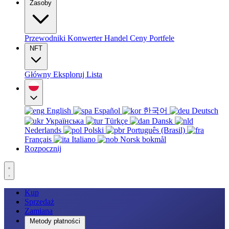
Zasoby
Przewodniki
Konwerter
Handel
Ceny
Portfele
NFT
Główny
Eksploruj
Lista
English
Español
한국어
Deutsch
Українська
Türkçe
Dansk
Nederlands
Polski
Português (Brasil)
Français
Italiano
Norsk bokmål
Rozpocznij
Kup
Sprzedaż
Zamiana
Metody płatności