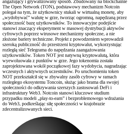
angażujący i grywalizowany sposób. Zbudowany na blockchainie
The Open Network (TON), podstawowy mechanizm Notcoin
polegał na tym, że użytkownicy stukali w wirtualną monetę, aby
„wydobywać” walutę w grze, tworząc ogromną, napędzaną przez
społeczność bazę użytkowników. To innowacyjne podejście
stanowi znaczący eksperyment w masowej dystrybucji aktywów
cyfrowych poprzez wirusowe mechanizmy społeczne, a nie
złożone bariery techniczne. Projekt z powodzeniem wprowadził
szeroką publiczność do przestrzeni kryptowalut, wykorzystując
rozległą sieć Telegrama do napędzania zaangażowania
użytkowników. Token NOT jest natywną kryptowalutą, która
wyewoluowała z punktów w grze. Jego tokenomia została
zaprojektowana wokół początkowej fazy wydobycia, nagradzając
wczesnych i aktywnych uczestników. Po uruchomieniu token
NOT przekształcił się w zbywalny zasób cyfrowy w ramach
rozległego ekosystemu Toncoin, służąc jako brama dla swojej
społeczności do odkrywania szerszych zastosowań DeFi i
infrastruktury Web3. Notcoin stanowi kluczowe studium
przypadku modeli „play-to-earn” i bezproblemowego wdrażania
do Web3, podkreślając siłę społeczności w krajobrazie
zdecentralizowanych sieci.