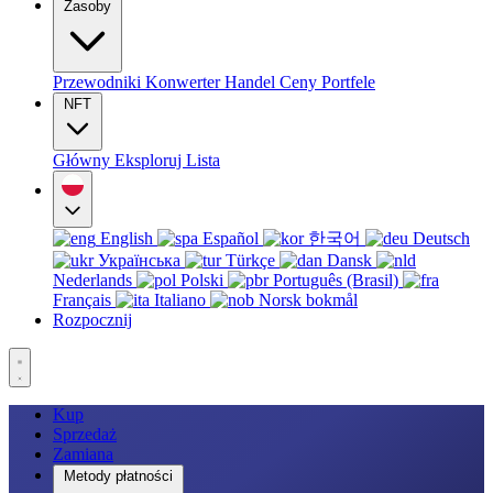
Zasoby
Przewodniki
Konwerter
Handel
Ceny
Portfele
NFT
Główny
Eksploruj
Lista
English
Español
한국어
Deutsch
Українська
Türkçe
Dansk
Nederlands
Polski
Português (Brasil)
Français
Italiano
Norsk bokmål
Rozpocznij
Kup
Sprzedaż
Zamiana
Metody płatności