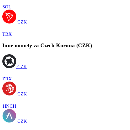
SOL
CZK
TRX
Inne monety za Czech Koruna (CZK)
CZK
ZRX
CZK
1INCH
CZK