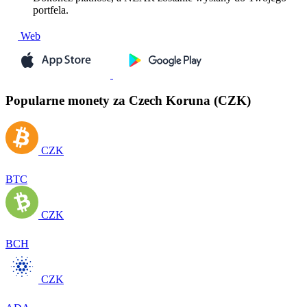
portfela.
Web
Popularne monety za Czech Koruna (CZK)
CZK
BTC
CZK
BCH
CZK