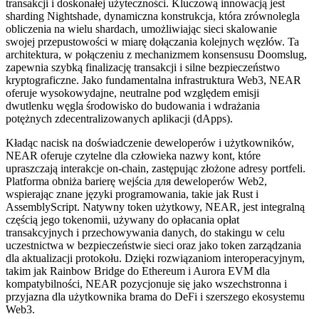
transakcji i doskonałej użyteczności. Kluczową innowacją jest
sharding Nightshade, dynamiczna konstrukcja, która zrównolegla
obliczenia na wielu shardach, umożliwiając sieci skalowanie
swojej przepustowości w miarę dołączania kolejnych węzłów. Ta
architektura, w połączeniu z mechanizmem konsensusu Doomslug,
zapewnia szybką finalizację transakcji i silne bezpieczeństwo
kryptograficzne. Jako fundamentalna infrastruktura Web3, NEAR
oferuje wysokowydajne, neutralne pod względem emisji
dwutlenku węgla środowisko do budowania i wdrażania
potężnych zdecentralizowanych aplikacji (dApps).
Kładąc nacisk na doświadczenie deweloperów i użytkowników,
NEAR oferuje czytelne dla człowieka nazwy kont, które
upraszczają interakcje on-chain, zastępując złożone adresy portfeli.
Platforma obniża barierę wejścia для deweloperów Web2,
wspierając znane języki programowania, takie jak Rust i
AssemblyScript. Natywny token użytkowy, NEAR, jest integralną
częścią jego tokenomii, używany do opłacania opłat
transakcyjnych i przechowywania danych, do stakingu w celu
uczestnictwa w bezpieczeństwie sieci oraz jako token zarządzania
dla aktualizacji protokołu. Dzięki rozwiązaniom interoperacyjnym,
takim jak Rainbow Bridge do Ethereum i Aurora EVM dla
kompatybilności, NEAR pozycjonuje się jako wszechstronna i
przyjazna dla użytkownika brama do DeFi i szerszego ekosystemu
Web3.