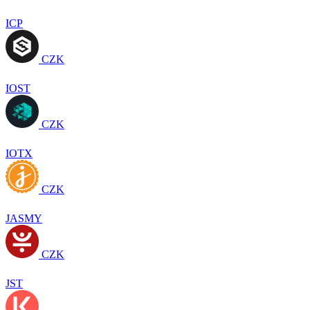
ICP
CZK
IOST
CZK
IOTX
CZK
JASMY
CZK
JST