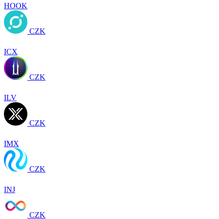
HOOK
CZK
ICX
CZK
ILV
CZK
IMX
CZK
INJ
CZK