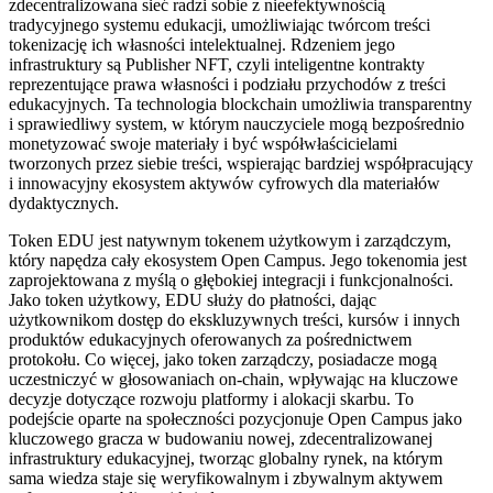
zdecentralizowana sieć radzi sobie z nieefektywnością
tradycyjnego systemu edukacji, umożliwiając twórcom treści
tokenizację ich własności intelektualnej. Rdzeniem jego
infrastruktury są Publisher NFT, czyli inteligentne kontrakty
reprezentujące prawa własności i podziału przychodów z treści
edukacyjnych. Ta technologia blockchain umożliwia transparentny
i sprawiedliwy system, w którym nauczyciele mogą bezpośrednio
monetyzować swoje materiały i być współwłaścicielami
tworzonych przez siebie treści, wspierając bardziej współpracujący
i innowacyjny ekosystem aktywów cyfrowych dla materiałów
dydaktycznych.
Token EDU jest natywnym tokenem użytkowym i zarządczym,
który napędza cały ekosystem Open Campus. Jego tokenomia jest
zaprojektowana z myślą o głębokiej integracji i funkcjonalności.
Jako token użytkowy, EDU służy do płatności, dając
użytkownikom dostęp do ekskluzywnych treści, kursów i innych
produktów edukacyjnych oferowanych za pośrednictwem
protokołu. Co więcej, jako token zarządczy, posiadacze mogą
uczestniczyć w głosowaniach on-chain, wpływając на kluczowe
decyzje dotyczące rozwoju platformy i alokacji skarbu. To
podejście oparte na społeczności pozycjonuje Open Campus jako
kluczowego gracza w budowaniu nowej, zdecentralizowanej
infrastruktury edukacyjnej, tworząc globalny rynek, na którym
sama wiedza staje się weryfikowalnym i zbywalnym aktywem