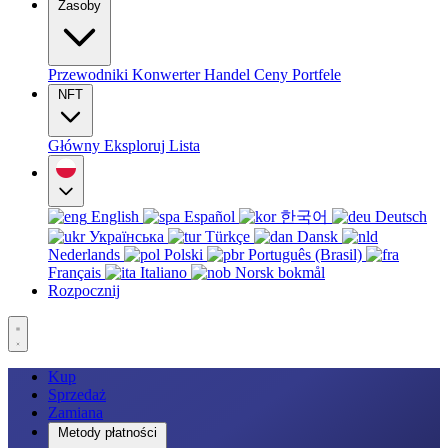
Zasoby
Przewodniki
Konwerter
Handel
Ceny
Portfele
NFT
Główny
Eksploruj
Lista
English
Español
한국어
Deutsch
Українська
Türkçe
Dansk
Nederlands
Polski
Português (Brasil)
Français
Italiano
Norsk bokmål
Rozpocznij
Kup
Sprzedaż
Zamiana
Metody płatności