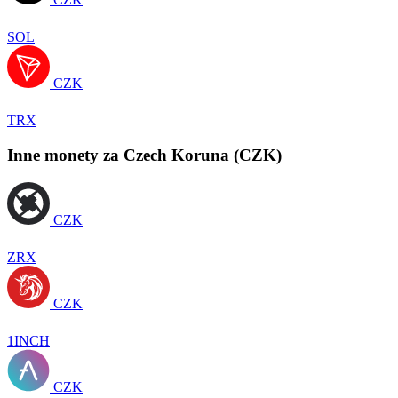
SOL
CZK
TRX
Inne monety za Czech Koruna (CZK)
CZK
ZRX
CZK
1INCH
CZK