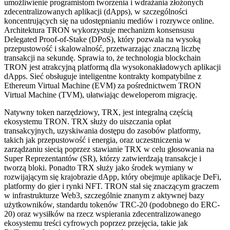
umożliwienie programistom tworzenia i wdrażania złożonych
zdecentralizowanych aplikacji (dApps), w szczególności
koncentrujących się na udostępnianiu mediów i rozrywce online.
Architektura TRON wykorzystuje mechanizm konsensusu
Delegated Proof-of-Stake (DPoS), który pozwala na wysoką
przepustowość i skalowalność, przetwarzając znaczną liczbę
transakcji na sekundę. Sprawia to, że technologia blockchain
TRON jest atrakcyjną platformą dla wysokonakładowych aplikacji
dApps. Sieć obsługuje inteligentne kontrakty kompatybilne z
Ethereum Virtual Machine (EVM) za pośrednictwem TRON
Virtual Machine (TVM), ułatwiając deweloperom migrację.
Natywny token narzędziowy, TRX, jest integralną częścią
ekosystemu TRON. TRX służy do uiszczania opłat
transakcyjnych, uzyskiwania dostępu do zasobów platformy,
takich jak przepustowość i energia, oraz uczestniczenia w
zarządzaniu siecią poprzez stawianie TRX w celu głosowania na
Super Reprezentantów (SR), którzy zatwierdzają transakcje i
tworzą bloki. Ponadto TRX służy jako środek wymiany w
rozwijającym się krajobrazie dApp, który obejmuje aplikacje DeFi,
platformy do gier i rynki NFT. TRON stał się znaczącym graczem
w infrastrukturze Web3, szczególnie znanym z aktywnej bazy
użytkowników, standardu tokenów TRC-20 (podobnego do ERC-
20) oraz wysiłków na rzecz wspierania zdecentralizowanego
ekosystemu treści cyfrowych poprzez przejęcia, takie jak