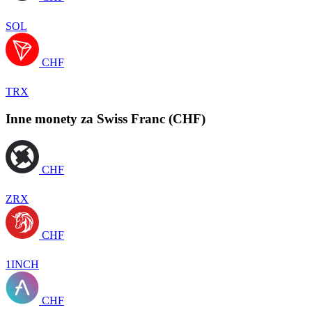
SOL
CHF
TRX
Inne monety za Swiss Franc (CHF)
CHF
ZRX
CHF
1INCH
CHF