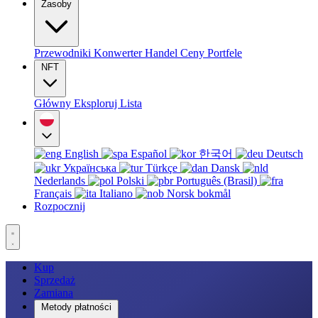
Zasoby
Przewodniki
Konwerter
Handel
Ceny
Portfele
NFT
Główny
Eksploruj
Lista
English
Español
한국어
Deutsch
Українська
Türkçe
Dansk
Nederlands
Polski
Português (Brasil)
Français
Italiano
Norsk bokmål
Rozpocznij
Kup
Sprzedaż
Zamiana
Metody płatności