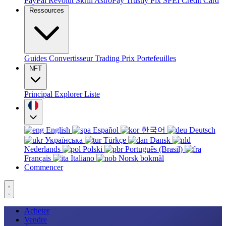
PayPal
Revolut
Skrill
AstroPay
Trustly
Pix
SPEI
Credit Card
Ressources
Guides
Convertisseur
Trading
Prix
Portefeuilles
NFT
Principal
Explorer
Liste
English
Español
한국어
Deutsch
Українська
Türkçe
Dansk
Nederlands
Polski
Português (Brasil)
Français
Italiano
Norsk bokmål
Commencer
Acheter
Vendre