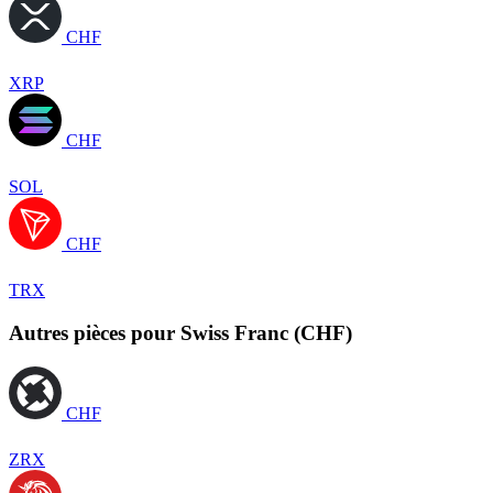
CHF
XRP
CHF
SOL
CHF
TRX
Autres pièces pour Swiss Franc (CHF)
CHF
ZRX