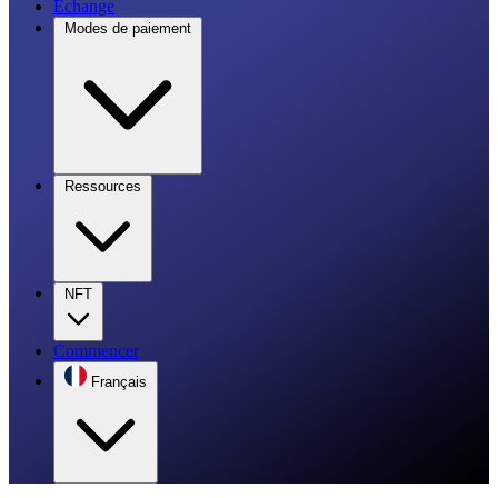
Échange
Modes de paiement
Ressources
NFT
Commencer
Français