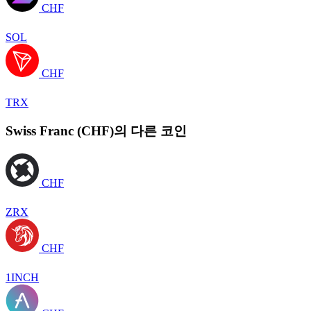
CHF
SOL
CHF
TRX
Swiss Franc (CHF)의 다른 코인
CHF
ZRX
CHF
1INCH