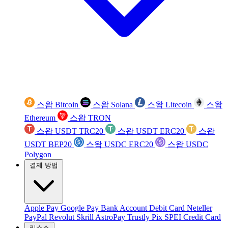
스왑 Bitcoin
스왑 Solana
스왑 Litecoin
스왑
Ethereum
스왑 TRON
스왑 USDT TRC20
스왑 USDT ERC20
스왑
USDT BEP20
스왑 USDC ERC20
스왑 USDC
Polygon
결제 방법
Apple Pay
Google Pay
Bank Account
Debit Card
Neteller
PayPal
Revolut
Skrill
AstroPay
Trustly
Pix
SPEI
Credit Card
리소스