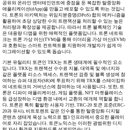
공유와 온라인 엔터테인먼트에 중점을 둔 복잡한 탈중앙화
애플리케이션(dApp)을 만들고 배포할 수 있도록 하는 것입니
다. 트론의 아키텍처는 위임지분증명(DPoS) 합의 메커니즘을
활용하여 초당 상당한 수의 트랜잭션을 처리할 수 있는 높은
처리량과 확장성을 제공합니다. 따라서 트론 블록체인 기술
은 대용량 디앱을 위한 매력적인 플랫폼입니다. 트론 네트워
크는 트론 가상 머신(TVM)을 통해 이더리움 가상 머신(EVM)
과 호환되는 스마트 컨트랙트를 지원하여 개발자가 쉽게 마
이그레이션할 수 있도록 돕습니다.
기본 유틸리티 토큰인 TRX는 트론 생태계에 필수적인 요소
입니다. TRX는 트랜잭션 수수료 지불, 대역폭 및 에너지와
같은 플랫폼 리소스 액세스, 트랜잭션 검증 및 블록 생성에 참
여하는 슈퍼 대표자(SR)에 투표하기 위해 TRX를 스테이킹하
여 네트워크의 거버넌스에 참여하는 데 사용됩니다. 또한, 트
론은 디파이 애플리케이션, 게임 플랫폼, NFT 마켓플레이스
등 급성장하는 디앱 환경 내에서 교환의 매개체 역할을 합니
다. 트론은 특히 활발한 사용자 기반, TRC-20 토큰 표준(ERC-
20과 유사), 비트토렌트 같은 인수를 통한 탈중앙화 디지털
콘텐츠 생태계 육성 노력으로 웹3 인프라에서 중요한 플레이
어로 자리 잡았습니다. 토큰노믹스는 이러한 광범위한 디지
털 자산 환경을 지원하도록 설계되었습니다.