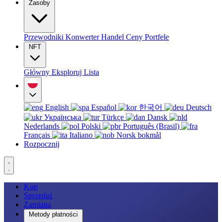
Zasoby
Przewodniki
Konwerter
Handel
Ceny
Portfele
NFT
Główny
Eksploruj
Lista
English
Español
한국어
Deutsch
Українська
Türkçe
Dansk
Nederlands
Polski
Português (Brasil)
Français
Italiano
Norsk bokmål
Rozpocznij
Kup
Sprzedaż
Zamiana
Metody płatności