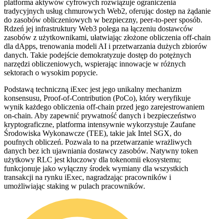
platforma aktywów cyfrowych rozwiązuje ograniczenia
tradycyjnych usług chmurowych Web2, oferując dostęp na żądanie
do zasobów obliczeniowych w bezpieczny, peer-to-peer sposób.
Rdzeń jej infrastruktury Web3 polega na łączeniu dostawców
zasobów z użytkownikami, ułatwiając złożone obliczenia off-chain
dla dApps, trenowania modeli AI i przetwarzania dużych zbiorów
danych. Takie podejście demokratyzuje dostęp do potężnych
narzędzi obliczeniowych, wspierając innowacje w różnych
sektorach o wysokim popycie.
Podstawą techniczną iExec jest jego unikalny mechanizm
konsensusu, Proof-of-Contribution (PoCo), który weryfikuje
wynik każdego obliczenia off-chain przed jego zarejestrowaniem
on-chain. Aby zapewnić prywatność danych i bezpieczeństwo
kryptograficzne, platforma intensywnie wykorzystuje Zaufane
Środowiska Wykonawcze (TEE), takie jak Intel SGX, do
poufnych obliczeń. Pozwala to na przetwarzanie wrażliwych
danych bez ich ujawniania dostawcy zasobów. Natywny token
użytkowy RLC jest kluczowy dla tokenomii ekosystemu;
funkcjonuje jako wyłączny środek wymiany dla wszystkich
transakcji na rynku iExec, nagradzając pracowników i
umożliwiając staking w pulach pracowników.