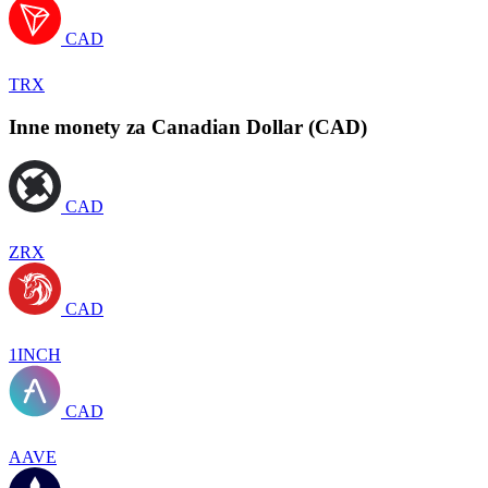
CAD
TRX
Inne monety za Canadian Dollar (CAD)
CAD
ZRX
CAD
1INCH
CAD
AAVE