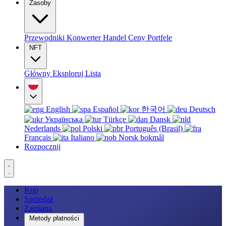
Zasoby
Przewodniki
Konwerter
Handel
Ceny
Portfele
NFT
Główny
Eksploruj
Lista
English
Español
한국어
Deutsch
Українська
Türkçe
Dansk
Nederlands
Polski
Português (Brasil)
Français
Italiano
Norsk bokmål
Rozpocznij
Kup
Sprzedaż
Zamiana
Metody płatności