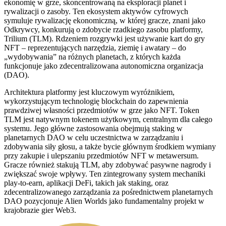
ekonomię w grze, skoncentrowaną na eksploracji planet i
rywalizacji o zasoby. Ten ekosystem aktywów cyfrowych
symuluje rywalizację ekonomiczną, w której gracze, znani jako
Odkrywcy, konkurują o zdobycie rzadkiego zasobu platformy,
Trilium (TLM). Rdzeniem rozgrywki jest używanie kart do gry
NFT – reprezentujących narzędzia, ziemię i awatary – do
„wydobywania” na różnych planetach, z których każda
funkcjonuje jako zdecentralizowana autonomiczna organizacja
(DAO).
Architektura platformy jest kluczowym wyróżnikiem,
wykorzystującym technologię blockchain do zapewnienia
prawdziwej własności przedmiotów w grze jako NFT. Token
TLM jest natywnym tokenem użytkowym, centralnym dla całego
systemu. Jego główne zastosowania obejmują staking w
planetarnych DAO w celu uczestnictwa w zarządzaniu i
zdobywania siły głosu, a także bycie głównym środkiem wymiany
przy zakupie i ulepszaniu przedmiotów NFT w metawersum.
Gracze również stakują TLM, aby zdobywać pasywne nagrody i
zwiększać swoje wpływy. Ten zintegrowany system mechaniki
play-to-earn, aplikacji DeFi, takich jak staking, oraz
zdecentralizowanego zarządzania za pośrednictwem planetarnych
DAO pozycjonuje Alien Worlds jako fundamentalny projekt w
krajobrazie gier Web3.