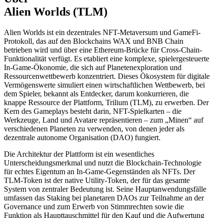
Alien Worlds (TLM)
Alien Worlds ist ein dezentrales NFT-Metaversum und GameFi-
Protokoll, das auf den Blockchains WAX und BNB Chain
betrieben wird und über eine Ethereum-Brücke für Cross-Chain-
Funktionalität verfügt. Es etabliert eine komplexe, spielergesteuerte
In-Game-Ökonomie, die sich auf Planetenexploration und
Ressourcenwettbewerb konzentriert. Dieses Ökosystem für digitale
Vermögenswerte simuliert einen wirtschaftlichen Wettbewerb, bei
dem Spieler, bekannt als Entdecker, darum konkurrieren, die
knappe Ressource der Plattform, Trilium (TLM), zu erwerben. Der
Kern des Gameplays besteht darin, NFT-Spielkarten – die
Werkzeuge, Land und Avatare repräsentieren – zum „Minen“ auf
verschiedenen Planeten zu verwenden, von denen jeder als
dezentrale autonome Organisation (DAO) fungiert.
Die Architektur der Plattform ist ein wesentliches
Unterscheidungsmerkmal und nutzt die Blockchain-Technologie
für echtes Eigentum an In-Game-Gegenständen als NFTs. Der
TLM-Token ist der native Utility-Token, der für das gesamte
System von zentraler Bedeutung ist. Seine Hauptanwendungsfälle
umfassen das Staking bei planetaren DAOs zur Teilnahme an der
Governance und zum Erwerb von Stimmrechten sowie die
Funktion als Haupttauschmittel für den Kauf und die Aufwertung