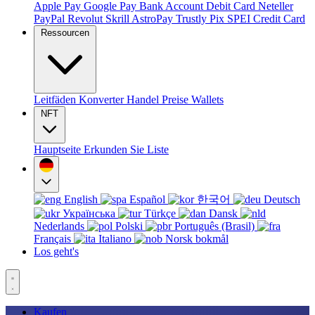
Apple Pay
Google Pay
Bank Account
Debit Card
Neteller
PayPal
Revolut
Skrill
AstroPay
Trustly
Pix
SPEI
Credit Card
Ressourcen
Leitfäden
Konverter
Handel
Preise
Wallets
NFT
Hauptseite
Erkunden Sie
Liste
English
Español
한국어
Deutsch
Українська
Türkçe
Dansk
Nederlands
Polski
Português (Brasil)
Français
Italiano
Norsk bokmål
Los geht's
Kaufen