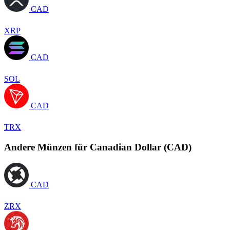
CAD
XRP
CAD
SOL
CAD
TRX
Andere Münzen für Canadian Dollar (CAD)
CAD
ZRX