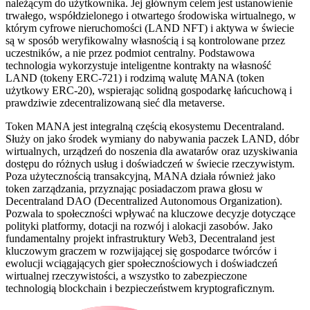
należącym do użytkownika. Jej głównym celem jest ustanowienie
trwałego, współdzielonego i otwartego środowiska wirtualnego, w
którym cyfrowe nieruchomości (LAND NFT) i aktywa w świecie
są w sposób weryfikowalny własnością i są kontrolowane przez
uczestników, a nie przez podmiot centralny. Podstawowa
technologia wykorzystuje inteligentne kontrakty na własność
LAND (tokeny ERC-721) i rodzimą walutę MANA (token
użytkowy ERC-20), wspierając solidną gospodarkę łańcuchową i
prawdziwie zdecentralizowaną sieć dla metaverse.
Token MANA jest integralną częścią ekosystemu Decentraland.
Służy on jako środek wymiany do nabywania paczek LAND, dóbr
wirtualnych, urządzeń do noszenia dla awatarów oraz uzyskiwania
dostępu do różnych usług i doświadczeń w świecie rzeczywistym.
Poza użytecznością transakcyjną, MANA działa również jako
token zarządzania, przyznając posiadaczom prawa głosu w
Decentraland DAO (Decentralized Autonomous Organization).
Pozwala to społeczności wpływać na kluczowe decyzje dotyczące
polityki platformy, dotacji na rozwój i alokacji zasobów. Jako
fundamentalny projekt infrastruktury Web3, Decentraland jest
kluczowym graczem w rozwijającej się gospodarce twórców i
ewolucji wciągających gier społecznościowych i doświadczeń
wirtualnej rzeczywistości, a wszystko to zabezpieczone
technologią blockchain i bezpieczeństwem kryptograficznym.