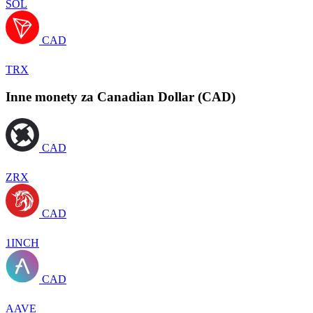
SOL
CAD
TRX
Inne monety za Canadian Dollar (CAD)
CAD
ZRX
CAD
1INCH
CAD
AAVE