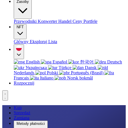
Zasoby
Przewodniki
Konwerter
Handel
Ceny
Portfele
NFT
Główny
Eksploruj
Lista
English
Español
한국어
Deutsch
Українська
Türkçe
Dansk
Nederlands
Polski
Português (Brasil)
Français
Italiano
Norsk bokmål
Rozpocznij
Kup
Sprzedaż
Zamiana
Metody płatności