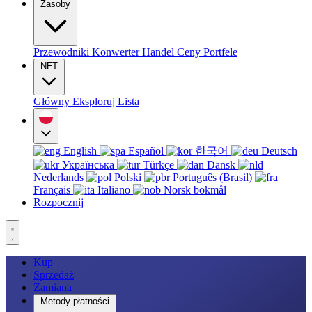
Zasoby
Przewodniki
Konwerter
Handel
Ceny
Portfele
NFT
Główny
Eksploruj
Lista
English
Español
한국어
Deutsch
Українська
Türkçe
Dansk
Nederlands
Polski
Português (Brasil)
Français
Italiano
Norsk bokmål
Rozpocznij
Kup
Sprzedaż
Zamiana
Metody płatności