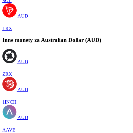
SOL
AUD
TRX
Inne monety za Australian Dollar (AUD)
AUD
ZRX
AUD
1INCH
AUD
AAVE