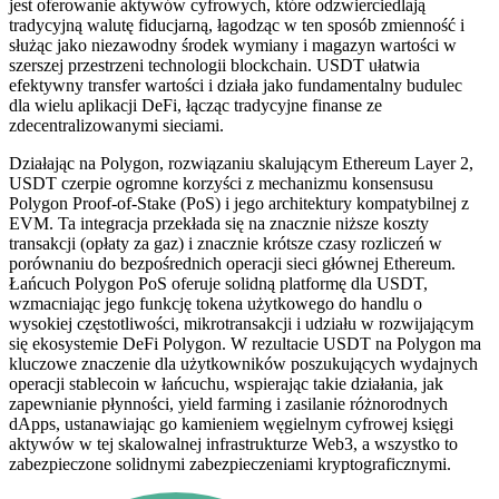
jest oferowanie aktywów cyfrowych, które odzwierciedlają
tradycyjną walutę fiducjarną, łagodząc w ten sposób zmienność i
służąc jako niezawodny środek wymiany i magazyn wartości w
szerszej przestrzeni technologii blockchain. USDT ułatwia
efektywny transfer wartości i działa jako fundamentalny budulec
dla wielu aplikacji DeFi, łącząc tradycyjne finanse ze
zdecentralizowanymi sieciami.
Działając na Polygon, rozwiązaniu skalującym Ethereum Layer 2,
USDT czerpie ogromne korzyści z mechanizmu konsensusu
Polygon Proof-of-Stake (PoS) i jego architektury kompatybilnej z
EVM. Ta integracja przekłada się na znacznie niższe koszty
transakcji (opłaty za gaz) i znacznie krótsze czasy rozliczeń w
porównaniu do bezpośrednich operacji sieci głównej Ethereum.
Łańcuch Polygon PoS oferuje solidną platformę dla USDT,
wzmacniając jego funkcję tokena użytkowego do handlu o
wysokiej częstotliwości, mikrotransakcji i udziału w rozwijającym
się ekosystemie DeFi Polygon. W rezultacie USDT na Polygon ma
kluczowe znaczenie dla użytkowników poszukujących wydajnych
operacji stablecoin w łańcuchu, wspierając takie działania, jak
zapewnianie płynności, yield farming i zasilanie różnorodnych
dApps, ustanawiając go kamieniem węgielnym cyfrowej księgi
aktywów w tej skalowalnej infrastrukturze Web3, a wszystko to
zabezpieczone solidnymi zabezpieczeniami kryptograficznymi.