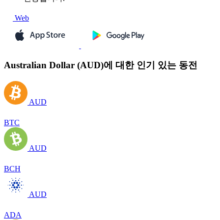
Web
Australian Dollar (AUD)에 대한 인기 있는 동전
AUD
BTC
AUD
BCH
AUD
ADA