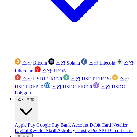
스왑 Bitcoin
스왑 Solana
스왑 Litecoin
스왑
Ethereum
스왑 TRON
스왑 USDT TRC20
스왑 USDT ERC20
스왑
USDT BEP20
스왑 USDC ERC20
스왑 USDC
Polygon
결제 방법
Apple Pay
Google Pay
Bank Account
Debit Card
Neteller
PayPal
Revolut
Skrill
AstroPay
Trustly
Pix
SPEI
Credit Card
리소스