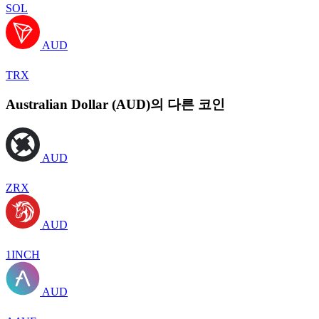
SOL
AUD
TRX
Australian Dollar (AUD)의 다른 코인
AUD
ZRX
AUD
1INCH
AUD