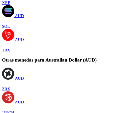
XRP
AUD
SOL
AUD
TRX
Otras monedas para Australian Dollar (AUD)
AUD
ZRX
AUD
1INCH