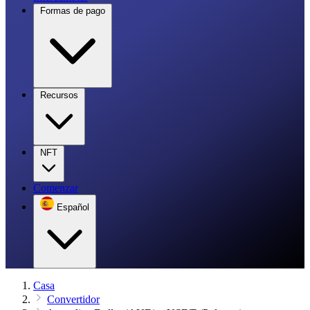
Formas de pago
Recursos
NFT
Comenzar
Español
Casa
Convertidor