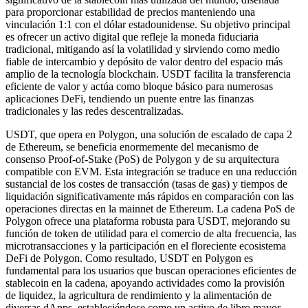
para proporcionar estabilidad de precios manteniendo una
vinculación 1:1 con el dólar estadounidense. Su objetivo principal
es ofrecer un activo digital que refleje la moneda fiduciaria
tradicional, mitigando así la volatilidad y sirviendo como medio
fiable de intercambio y depósito de valor dentro del espacio más
amplio de la tecnología blockchain. USDT facilita la transferencia
eficiente de valor y actúa como bloque básico para numerosas
aplicaciones DeFi, tendiendo un puente entre las finanzas
tradicionales y las redes descentralizadas.
USDT, que opera en Polygon, una solución de escalado de capa 2
de Ethereum, se beneficia enormemente del mecanismo de
consenso Proof-of-Stake (PoS) de Polygon y de su arquitectura
compatible con EVM. Esta integración se traduce en una reducción
sustancial de los costes de transacción (tasas de gas) y tiempos de
liquidación significativamente más rápidos en comparación con las
operaciones directas en la mainnet de Ethereum. La cadena PoS de
Polygon ofrece una plataforma robusta para USDT, mejorando su
función de token de utilidad para el comercio de alta frecuencia, las
microtransacciones y la participación en el floreciente ecosistema
DeFi de Polygon. Como resultado, USDT en Polygon es
fundamental para los usuarios que buscan operaciones eficientes de
stablecoin en la cadena, apoyando actividades como la provisión
de liquidez, la agricultura de rendimiento y la alimentación de
diversas dApps, estableciéndose como un activo de libro mayor