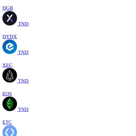
DGB
TND
DYDX
TND
XEC
TND
EOS
TND
ETC