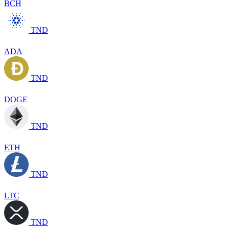
BCH
TND
ADA
TND
DOGE
TND
ETH
TND
LTC
TND