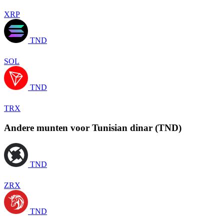
XRP
TND
SOL
TND
TRX
Andere munten voor Tunisian dinar (TND)
TND
ZRX
TND