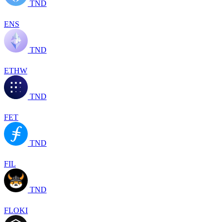
TND
ENS
TND
ETHW
TND
FET
TND
FIL
TND
FLOKI