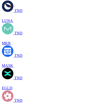
TND
LUNA
TND
MKR
TND
MASK
TND
EGLD
TND