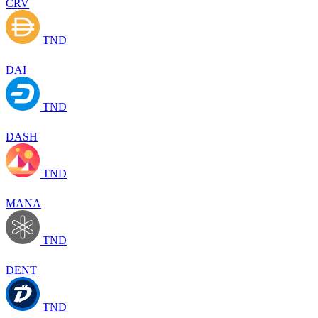
CRV
TND
DAI
TND
DASH
TND
MANA
TND
DENT
TND