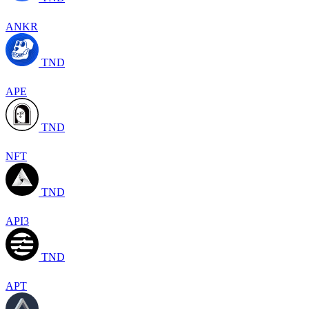
ANKR
TND
APE
TND
NFT
TND
API3
TND
APT