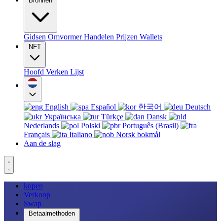
Bronnen
Gidsen
Omvormer
Handelen
Prijzen
Wallets
NFT
Hoofd
Verken
Lijst
English
Español
한국어
Deutsch
Українська
Türkçe
Dansk
Nederlands
Polski
Português (Brasil)
Français
Italiano
Norsk bokmål
Aan de slag
kopen
Verkoop
Swap
Betaalmethoden