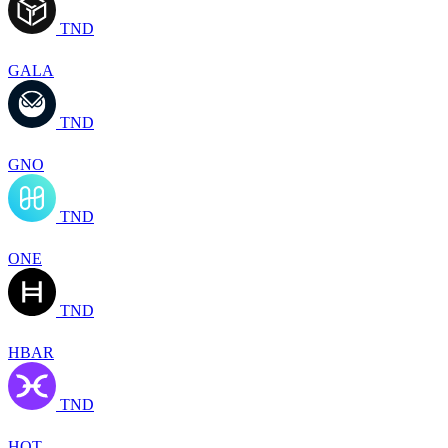
TND
GALA
TND
GNO
TND
ONE
TND
HBAR
TND
HOT