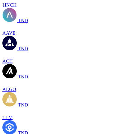
1INCH
TND
AAVE
TND
ACH
TND
ALGO
TND
TLM
TND