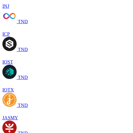
INJ
TND
ICP
TND
IOST
TND
IOTX
TND
JASMY