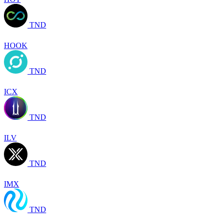
TND
HOOK
TND
ICX
TND
ILV
TND
IMX
TND