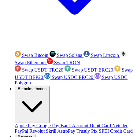
Swap Bitcoin
Swap Solana
Swap Litecoin
Swap Ethereum
Swap TRON
Swap USDT TRC20
Swap USDT ERC20
Swap
USDT BEP20
Swap USDC ERC20
Swap USDC
Polygon
Betaalmethoden
Apple Pay
Google Pay
Bank Account
Debit Card
Neteller
PayPal
Revolut
Skrill
AstroPay
Trustly
Pix
SPEI
Credit Card