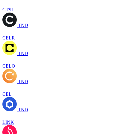
CTSI
TND
CELR
TND
CELO
TND
CEL
TND
LINK