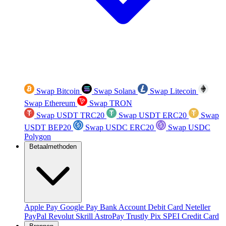
Swap Bitcoin
Swap Solana
Swap Litecoin
Swap Ethereum
Swap TRON
Swap USDT TRC20
Swap USDT ERC20
Swap
USDT BEP20
Swap USDC ERC20
Swap USDC
Polygon
Betaalmethoden
Apple Pay
Google Pay
Bank Account
Debit Card
Neteller
PayPal
Revolut
Skrill
AstroPay
Trustly
Pix
SPEI
Credit Card