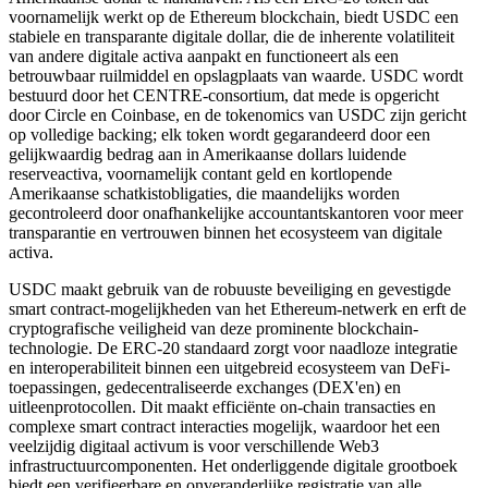
voornamelijk werkt op de Ethereum blockchain, biedt USDC een
stabiele en transparante digitale dollar, die de inherente volatiliteit
van andere digitale activa aanpakt en functioneert als een
betrouwbaar ruilmiddel en opslagplaats van waarde. USDC wordt
bestuurd door het CENTRE-consortium, dat mede is opgericht
door Circle en Coinbase, en de tokenomics van USDC zijn gericht
op volledige backing; elk token wordt gegarandeerd door een
gelijkwaardig bedrag aan in Amerikaanse dollars luidende
reserveactiva, voornamelijk contant geld en kortlopende
Amerikaanse schatkistobligaties, die maandelijks worden
gecontroleerd door onafhankelijke accountantskantoren voor meer
transparantie en vertrouwen binnen het ecosysteem van digitale
activa.
USDC maakt gebruik van de robuuste beveiliging en gevestigde
smart contract-mogelijkheden van het Ethereum-netwerk en erft de
cryptografische veiligheid van deze prominente blockchain-
technologie. De ERC-20 standaard zorgt voor naadloze integratie
en interoperabiliteit binnen een uitgebreid ecosysteem van DeFi-
toepassingen, gedecentraliseerde exchanges (DEX'en) en
uitleenprotocollen. Dit maakt efficiënte on-chain transacties en
complexe smart contract interacties mogelijk, waardoor het een
veelzijdig digitaal activum is voor verschillende Web3
infrastructuurcomponenten. Het onderliggende digitale grootboek
biedt een verifieerbare en onveranderlijke registratie van alle