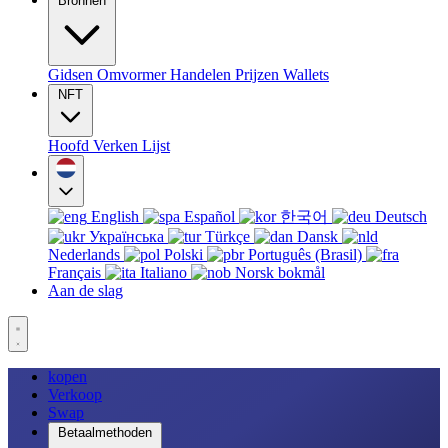
Bronnen
Gidsen
Omvormer
Handelen
Prijzen
Wallets
NFT
Hoofd
Verken
Lijst
English
Español
한국어
Deutsch
Українська
Türkçe
Dansk
Nederlands
Polski
Português (Brasil)
Français
Italiano
Norsk bokmål
Aan de slag
kopen
Verkoop
Swap
Betaalmethoden