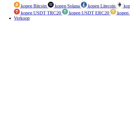
kopen Bitcoin
kopen Solana
kopen Litecoin
kop
kopen USDT TRC20
kopen USDT ERC20
kopen
Verkoop