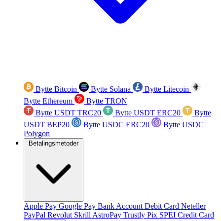
Bytte Bitcoin
Bytte Solana
Bytte Litecoin
Bytte Ethereum
Bytte TRON
Bytte USDT TRC20
Bytte USDT ERC20
Bytte
USDT BEP20
Bytte USDC ERC20
Bytte USDC
Polygon
Betalingsmetoder
Apple Pay
Google Pay
Bank Account
Debit Card
Neteller
PayPal
Revolut
Skrill
AstroPay
Trustly
Pix
SPEI
Credit Card