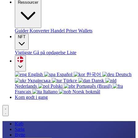
Ressourcer
Guider
Konverter
Handel
Priser
Wallets
NFT
Vigtigste
Gå på opdagelse
Liste
English
Español
한국어
Deutsch
Українська
Türkçe
Dansk
Nederlands
Polski
Português (Brasil)
Français
Italiano
Norsk bokmål
Kom godt i gang
Køb
Sælg
Bytte