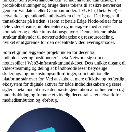
protokolbeslutninger og bruge deres tokens til at sikre netværket
gennem Validator- eller Guardian-noder. TFUEL (Theta Fuel) er
netværkets operationelle utility-token eller "gas". Det bruges til
transaktioner på kæden, såsom at betale Edge Node-relæer for at
dele videostreams, implementere og interagere med smarte
kontrakter og dække transaktionsgebyrer. Denne tokenomiske
struktur tilskynder til netværksdeltagelse og ressourcedeling,
hvilket er afgørende for den decentrale videoleveringsmodel.
Som et grundlæggende projekt inden for decentral
indholdslevering positionerer Theta Network sig som en
nøglespiller i Web3-infrastrukturlandskabet. Dets unikke tilgang til
videostreaming og deling af båndbredde løser betydelige
skalerings- og omkostningsudfordringer, som traditionelle
platforme står over for. Ved at skabe et mere effektivt og retfærdigt
økosystem for digitale aktiver for både indholdsskabere og seere
sigter Theta mod at drive den næste generation af online video og
underholdning og fremme et virkelig decentraliseret netværk for
mediedistribution og -forbrug.