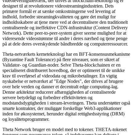
videoleveringsnetværk, der drives af blockchain-teknologi og er
designet til at revolutionere videostreamingindustrien. Dets
primære formål er at sænke omkostningerne ved levering af
indhold, forbedre streamingkvaliteten og gøre det muligt for
indholdsskabere at tjene mere ved at decentralisere den traditionelt
centraliserede og ineffektive CDN-infrastruktur (Content Delivery
Network). Dette peer-to-peer-system giver seerne mulighed for at
videresende videostrømme til andre i deres nærhed og tjene penge
på at dele deres overskydende båndbredde og computerressourcer.
Theta-netværkets kerneteknologi har en BFT-konsensusmekanisme
(Byzantine Fault Tolerance) på flere niveauer, som er sikret af
Validator- og Guardian-noder. Selve Theta-blockchainen er en
specialiseret distribueret hovedbog, der er optimeret til de unikke
krav til overførsel af videodata og mikrobetalinger. En vigtig
nyskabelse er netværket af "Edge Nodes", der drives af brugere
over hele verden og danner et decentralt edge computing-lag.
Denne arkitektur reducerer afhængigheden af centraliserede
servere betydeligt og forbedrer effektiviteten og
modstandsdygtigheden i stream-leveringen. Theta understøtter også
smarte kontrakter, der muliggør forskellige Web3-applikationer
inden for økosystemet, herunder digital rettighedsstyring (DRM)
og loyalitetsprogrammer.
Theta Network bruger en model med to tokener. THETA-tokenet
fungerer som governance-token, så indehaverne kan deltage i