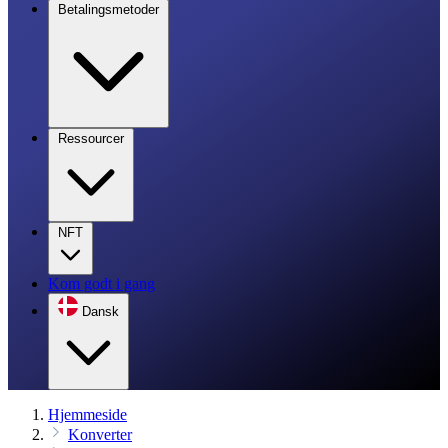
Betalingsmetoder
Ressourcer
NFT
Kom godt i gang
Dansk
Hjemmeside
Konverter