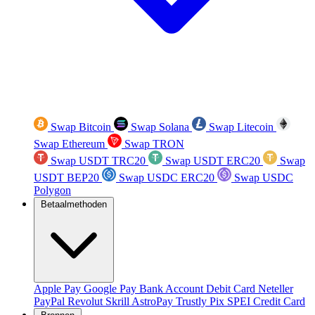
Swap Bitcoin
Swap Solana
Swap Litecoin
Swap Ethereum
Swap TRON
Swap USDT TRC20
Swap USDT ERC20
Swap
USDT BEP20
Swap USDC ERC20
Swap USDC
Polygon
Betaalmethoden
Apple Pay
Google Pay
Bank Account
Debit Card
Neteller
PayPal
Revolut
Skrill
AstroPay
Trustly
Pix
SPEI
Credit Card