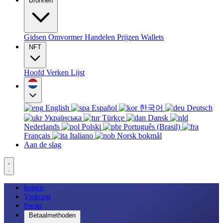
Bronnen
Gidsen
Omvormer
Handelen
Prijzen
Wallets
NFT
Hoofd
Verken
Lijst
English
Español
한국어
Deutsch
Українська
Türkçe
Dansk
Nederlands
Polski
Português (Brasil)
Français
Italiano
Norsk bokmål
Aan de slag
kopen
Verkoop
Swap
Betaalmethoden