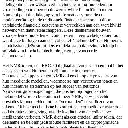
intelligentie en crowdsourced machine learning-modellen om
voorspellingen te doen op de wereldwijde financiële markten.
Numerai pakt de uitdaging van informatieasymmetrie en
modeloverfitting in de traditionele financiële sector aan door
versluierde financiële gegevens te verstrekken aan een wereldwijd
netwerk van datawetenschappers. Deze deelnemers bouwen
voorspellende modellen en concurreren in een wekelijks toernooi,
waarbij ze bijdragen aan een collectief "metamodel" dat Numerai's
handelsstrategieën stuurt. Deze unieke aanpak bevindt zich op het
snijvlak van blockchaintechnologie en geavanceerde
datawetenschap.
Het NMR-token, een ERC-20 digitaal activum, staat centraal in het
ecosysteem van Numerai en zijn unieke tokenomics.
Datawetenschappers zetten NMR-tokens in op de prestaties van
hun ingediende modellen, waarmee ze hun vertrouwen tonen en
hun incentives afstemmen op het succes van het fonds.
Nauwkeurige voorspellingen die positief bijdragen aan het
metamodel worden beloond met meer NMR, terwijl slechte
prestaties kunnen leiden tot het "verbranden" of verliezen van
tokens. Dit inzetmechanisme bevordert een competitieve maar ook
collaboratieve omgeving, wat de kwaliteit van de collectieve
intelligentie verbetert. NMR dient als een cruciaal utility token, dat
deelname en beloningsdistributie faciliteert en de cryptografische
veiligheid van de voorspellingsmarktplaats handhaaft. Dit