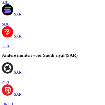
XRP
SAR
SOL
SAR
TRX
Andere munten voor Saudi riyal (SAR)
SAR
ZRX
SAR
1INCH