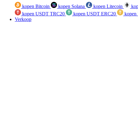
kopen Bitcoin
kopen Solana
kopen Litecoin
kop
kopen USDT TRC20
kopen USDT ERC20
kopen
Verkoop