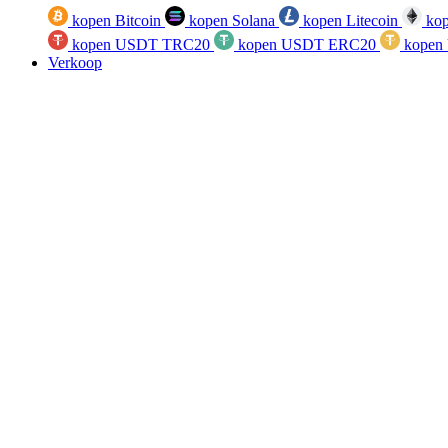
kopen Bitcoin
kopen Solana
kopen Litecoin
kop
kopen USDT TRC20
kopen USDT ERC20
kopen
Verkoop