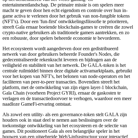
entertainmentlandschap. De primaire missie is om spelers meer
macht te geven door hen echt eigendom en controle over hun in-
game activa te verlenen door het gebruik van non-fungible tokens
(NFT's). Door een 'fun-first' ontwikkelingsfilosofie te prioriteren,
streeft Gala ernaar boeiende blockchain-games te creëren die zowel
crypto-native gebruikers als traditionele gamers aantrekken, en zo
een robuuste, door spelers beheerde economie te bevorderen.
Het ecosysteem wordt aangedreven door een gedistribueerd
netwerk van door gebruikers beheerde Founder's Nodes, die
gedecentraliseerde rekenkracht leveren en bijdragen aan de
veiligheid en stabiliteit van het netwerk. De GALA-token is het
centrale ruilmiddel binnen deze digitale activamarktplaats, gebruikt
voor het kopen van NFT's, het belonen van node-operators en het
faciliteren van peer-to-peer transacties. Bovendien streeft het
platform, met de ontwikkeling van zijn eigen layer-1 blockchain,
Gala Chain (voorheen Project GYRI), ernaar de gaskosten te
verlagen en de transactiedoorvoer te verhogen, waardoor een meer
naadloze GameFi-ervaring ontstaat.
Als zowel een utility- als een governance-token stelt GALA zijn
houders ook in staat deel te nemen aan beslissingen over de
toekomstige ontwikkeling van het ecosysteem en de selectie van
games. Dit positioneert Gala als een belangrijke speler in het
bouwen van een uitgebreide Web3-infrastructuur voor interactief