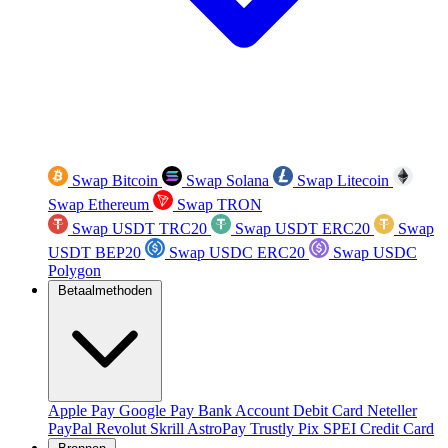
Swap Bitcoin
Swap Solana
Swap Litecoin
Swap Ethereum
Swap TRON
Swap USDT TRC20
Swap USDT ERC20
Swap
USDT BEP20
Swap USDC ERC20
Swap USDC
Polygon
Betaalmethoden
Apple Pay
Google Pay
Bank Account
Debit Card
Neteller
PayPal
Revolut
Skrill
AstroPay
Trustly
Pix
SPEI
Credit Card