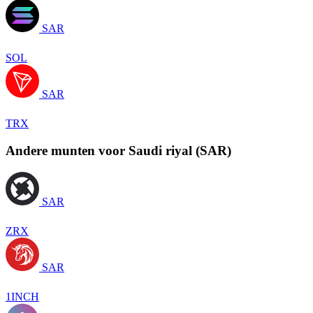
SAR
SOL
SAR
TRX
Andere munten voor Saudi riyal (SAR)
SAR
ZRX
SAR
1INCH