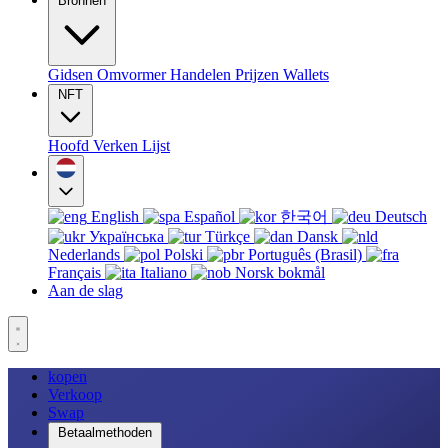
Bronnen
Gidsen
Omvormer
Handelen
Prijzen
Wallets
NFT
Hoofd
Verken
Lijst
English
Español
한국어
Deutsch
Українська
Türkçe
Dansk
Nederlands
Polski
Português (Brasil)
Français
Italiano
Norsk bokmål
Aan de slag
kopen
Verkoop
Swap
Betaalmethoden