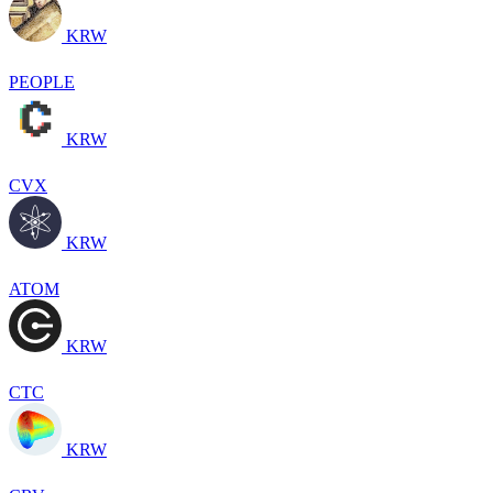
KRW
PEOPLE
KRW
CVX
KRW
ATOM
KRW
CTC
KRW