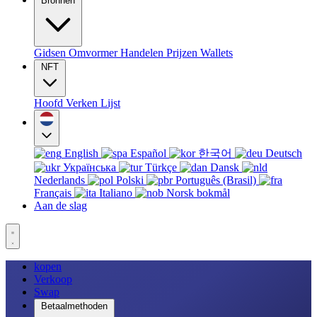
Bronnen
Gidsen
Omvormer
Handelen
Prijzen
Wallets
NFT
Hoofd
Verken
Lijst
English
Español
한국어
Deutsch
Українська
Türkçe
Dansk
Nederlands
Polski
Português (Brasil)
Français
Italiano
Norsk bokmål
Aan de slag
kopen
Verkoop
Swap
Betaalmethoden