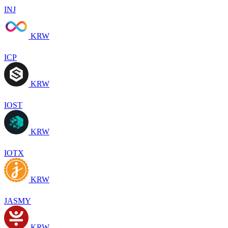
INJ
KRW
ICP
KRW
IOST
KRW
IOTX
KRW
JASMY
KRW