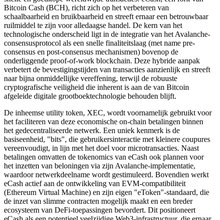
Bitcoin Cash (BCH), richt zich op het verbeteren van
schaalbaarheid en bruikbaarheid en streeft ernaar een betrouwbaar
ruilmiddel te zijn voor alledaagse handel. De kern van het
technologische onderscheid ligt in de integratie van het Avalanche-
consensusprotocol als een snelle finaliteitslaag (met name pre-
consensus en post-consensus mechanismen) bovenop de
onderliggende proof-of-work blockchain. Deze hybride aanpak
verbetert de bevestigingstijden van transacties aanzienlijk en streeft
naar bijna onmiddellijke vereffening, terwijl de robuuste
cryptografische veiligheid die inherent is aan de van Bitcoin
afgeleide digitale grootboektechnologie behouden blijft.
De inheemse utility token, XEC, wordt voornamelijk gebruikt voor
het faciliteren van deze economische on-chain betalingen binnen
het gedecentraliseerde netwerk. Een uniek kenmerk is de
basiseenheid, "bits", die gebruikersinteractie met kleinere coupures
vereenvoudigt, in lijn met het doel voor microtransacties. Naast
betalingen omvatten de tokenomics van eCash ook plannen voor
het inzetten van beloningen via zijn Avalanche-implementatie,
waardoor netwerkdeelname wordt gestimuleerd. Bovendien werkt
eCash actief aan de ontwikkeling van EVM-compatibiliteit
(Ethereum Virtual Machine) en zijn eigen "eToken"-standaard, die
de inzet van slimme contracten mogelijk maakt en een breder
ecosysteem van DeFi-toepassingen bevordert. Dit positioneert
eCash als een potentieel veelzijdige Web3-infrastructuur, die ernaar