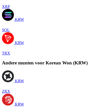
XRP
KRW
SOL
KRW
TRX
Andere munten voor Korean Won (KRW)
KRW
ZRX
KRW