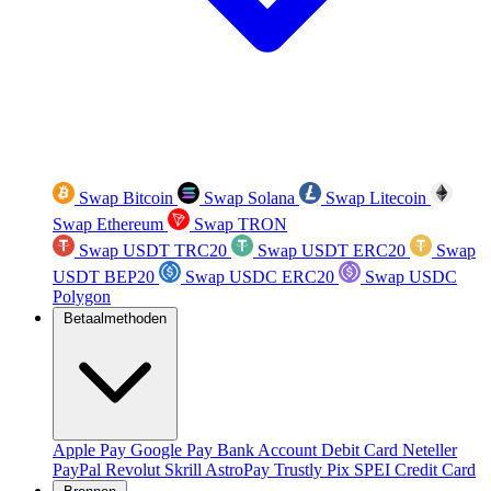
Swap Bitcoin
Swap Solana
Swap Litecoin
Swap Ethereum
Swap TRON
Swap USDT TRC20
Swap USDT ERC20
Swap
USDT BEP20
Swap USDC ERC20
Swap USDC
Polygon
Betaalmethoden
Apple Pay
Google Pay
Bank Account
Debit Card
Neteller
PayPal
Revolut
Skrill
AstroPay
Trustly
Pix
SPEI
Credit Card