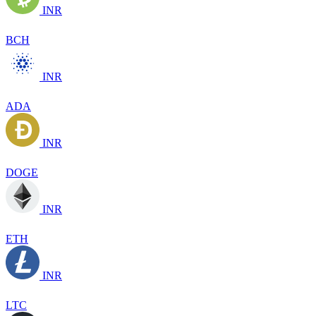
INR
BCH
INR
ADA
INR
DOGE
INR
ETH
INR
LTC