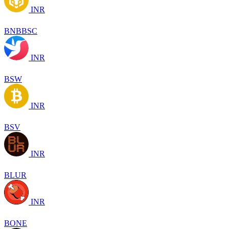
INR
BNBBSC
INR
BSW
INR
BSV
INR
BLUR
INR
BONE