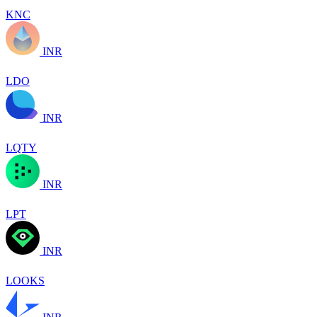
KNC
INR
LDO
INR
LQTY
INR
LPT
INR
LOOKS