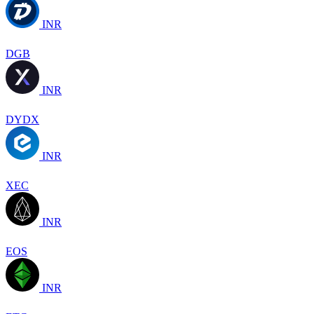
INR
DGB
INR
DYDX
INR
XEC
INR
EOS
INR