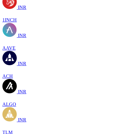
INR
1INCH
INR
AAVE
INR
ACH
INR
ALGO
INR
TLM