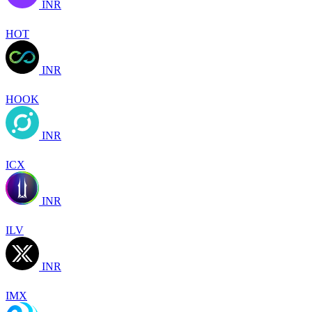
INR
HOT
INR
HOOK
INR
ICX
INR
ILV
INR
IMX