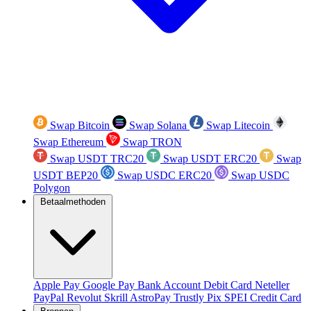
Swap Bitcoin
Swap Solana
Swap Litecoin
Swap Ethereum
Swap TRON
Swap USDT TRC20
Swap USDT ERC20
Swap
USDT BEP20
Swap USDC ERC20
Swap USDC
Polygon
Betaalmethoden
Apple Pay
Google Pay
Bank Account
Debit Card
Neteller
PayPal
Revolut
Skrill
AstroPay
Trustly
Pix
SPEI
Credit Card