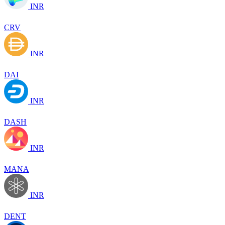
INR
CRV
INR
DAI
INR
DASH
INR
MANA
INR
DENT