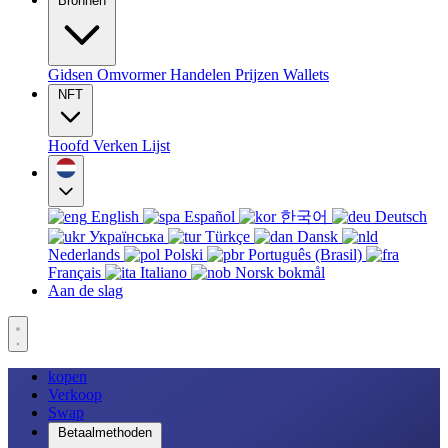
Bronnen
Gidsen
Omvormer
Handelen
Prijzen
Wallets
NFT
Hoofd
Verken
Lijst
English
Español
한국어
Deutsch
Українська
Türkçe
Dansk
Nederlands
Polski
Português (Brasil)
Français
Italiano
Norsk bokmål
Aan de slag
kopen
Verkoop
Swap
Betaalmethoden