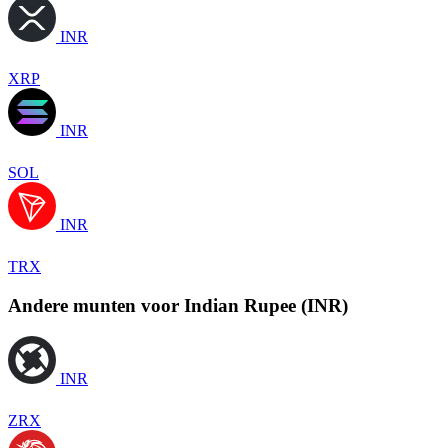
INR
XRP
INR
SOL
INR
TRX
Andere munten voor Indian Rupee (INR)
INR
ZRX