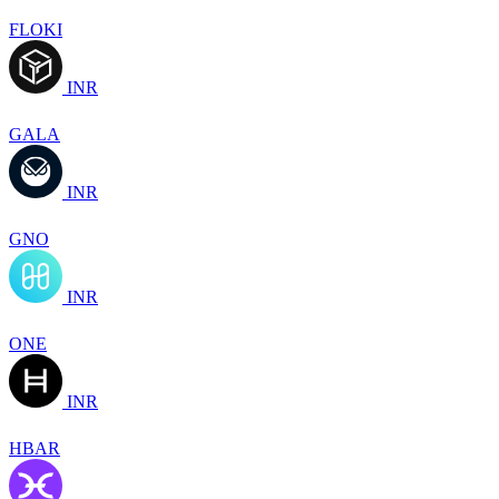
FLOKI
INR
GALA
INR
GNO
INR
ONE
INR
HBAR