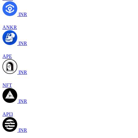
INR
ANKR
INR
APE
INR
NFT
INR
API3
INR