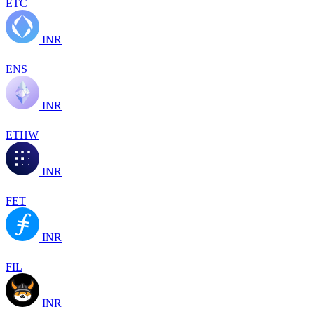
ETC
INR
ENS
INR
ETHW
INR
FET
INR
FIL
INR