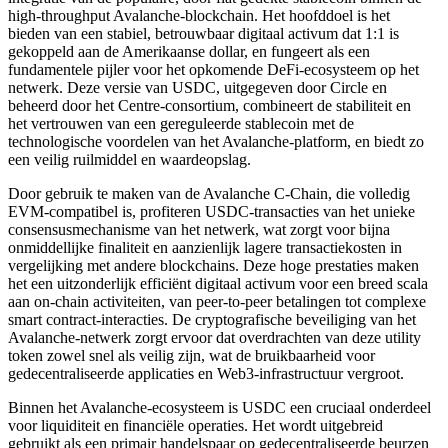
high-throughput Avalanche-blockchain. Het hoofddoel is het
bieden van een stabiel, betrouwbaar digitaal activum dat 1:1 is
gekoppeld aan de Amerikaanse dollar, en fungeert als een
fundamentele pijler voor het opkomende DeFi-ecosysteem op het
netwerk. Deze versie van USDC, uitgegeven door Circle en
beheerd door het Centre-consortium, combineert de stabiliteit en
het vertrouwen van een gereguleerde stablecoin met de
technologische voordelen van het Avalanche-platform, en biedt zo
een veilig ruilmiddel en waardeopslag.
Door gebruik te maken van de Avalanche C-Chain, die volledig
EVM-compatibel is, profiteren USDC-transacties van het unieke
consensusmechanisme van het netwerk, wat zorgt voor bijna
onmiddellijke finaliteit en aanzienlijk lagere transactiekosten in
vergelijking met andere blockchains. Deze hoge prestaties maken
het een uitzonderlijk efficiënt digitaal activum voor een breed scala
aan on-chain activiteiten, van peer-to-peer betalingen tot complexe
smart contract-interacties. De cryptografische beveiliging van het
Avalanche-netwerk zorgt ervoor dat overdrachten van deze utility
token zowel snel als veilig zijn, wat de bruikbaarheid voor
gedecentraliseerde applicaties en Web3-infrastructuur vergroot.
Binnen het Avalanche-ecosysteem is USDC een cruciaal onderdeel
voor liquiditeit en financiële operaties. Het wordt uitgebreid
gebruikt als een primair handelspaar op gedecentraliseerde beurzen