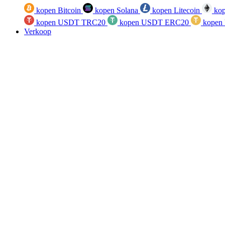
kopen Bitcoin
kopen Solana
kopen Litecoin
kop
kopen USDT TRC20
kopen USDT ERC20
kopen
Verkoop